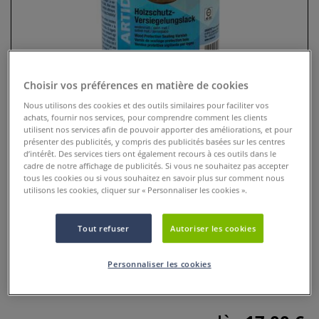
Choisir vos préférences en matière de cookies
Nous utilisons des cookies et des outils similaires pour faciliter vos
achats, fournir nos services, pour comprendre comment les clients
utilisent nos services afin de pouvoir apporter des améliorations, et pour
présenter des publicités, y compris des publicités basées sur les centres
d’intérêt. Des services tiers ont également recours à ces outils dans le
cadre de notre affichage de publicités. Si vous ne souhaitez pas accepter
Vernis de protection pour
tous les cookies ou si vous souhaitez en savoir plus sur comment nous
utilisons les cookies, cliquer sur « Personnaliser les cookies ».
vanneries
0 Commentaires
Tout refuser
Autoriser les cookies
Vernis de protection transparent, soluble dans l’eau,
Personnaliser les cookies
spécialement conçu pour protéger les créations de
vannerie.
Plus