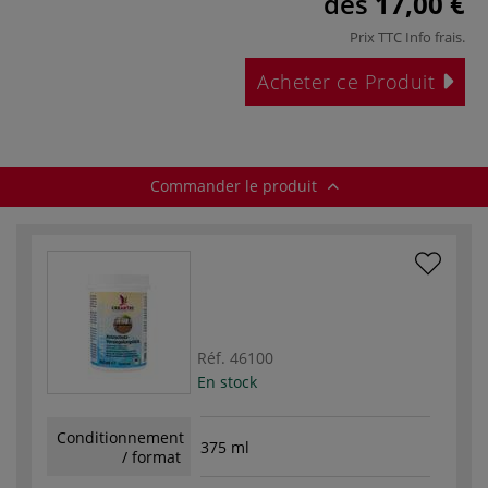
dès
17,00 €
Prix TTC
Info frais
.
Acheter ce Produit
Commander le produit
Réf.
46100
En stock
Conditionnement
375 ml
/ format