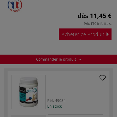
dès
11,45 €
Prix TTC
Info frais
.
Acheter ce Produit
Commander le produit
Réf.
49034
En stock