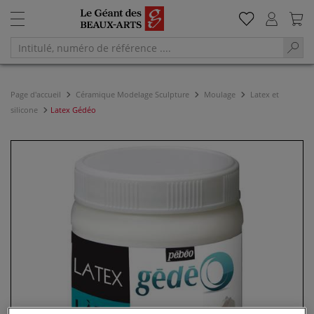
Page d'accueil
Céramique Modelage Sculpture
Moulage
Latex et
silicone
Latex Gédéo