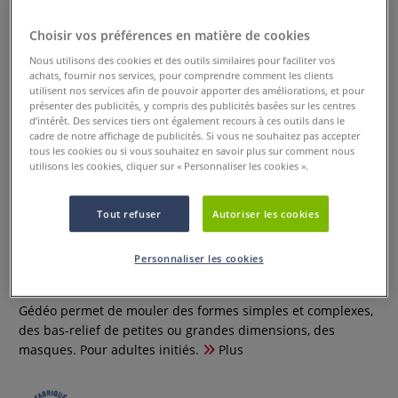
Choisir vos préférences en matière de cookies
Nous utilisons des cookies et des outils similaires pour faciliter vos
achats, fournir nos services, pour comprendre comment les clients
utilisent nos services afin de pouvoir apporter des améliorations, et pour
présenter des publicités, y compris des publicités basées sur les centres
d’intérêt. Des services tiers ont également recours à ces outils dans le
cadre de notre affichage de publicités. Si vous ne souhaitez pas accepter
tous les cookies ou si vous souhaitez en savoir plus sur comment nous
utilisons les cookies, cliquer sur « Personnaliser les cookies ».
Latex Gédéo
Tout refuser
Autoriser les cookies
0 Commentaires
Personnaliser les cookies
Formule concentrée à base de caoutchouc naturel. Le latex
Gédéo permet de mouler des formes simples et complexes,
des bas-relief de petites ou grandes dimensions, des
masques. Pour adultes initiés.
Plus