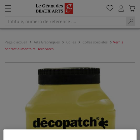
Page d'accueil
Arts Graphiques
Colles
Colles spéciales
Vernis
contact alimentaire Decopatch