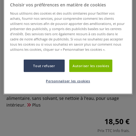
Choisir vos préférences en matière de cookies
Nous utilisons des cookies et des outils similaires pour faciliter vos
achats, fournir nos services, pour comprendre comment les clients
utilisent nos services afin de pouvoir apporter des améliorations, et pour
présenter des publicités, y compris des publicités basées sur les centres
d’intérêt. Des services tiers ont également recours à ces outils dans le
cadre de notre affichage de publicités. Si vous ne souhaitez pas accepter
tous les cookies ou si vous souhaitez en savoir plus sur comment nous
utilisons les cookies, cliquer sur « Personnaliser les cookies ».
Vernis contact alimentaire
Decopatch
Tout refuser
Autoriser les cookies
0 Commentaires
Personnaliser les cookies
Vernis Décopatch, idéal pour surfaces en contact
alimentaire, sans solvant, se nettoie à l'eau, pour usage
intérieur.
Plus
18,50 €
Prix TTC
Info frais
.