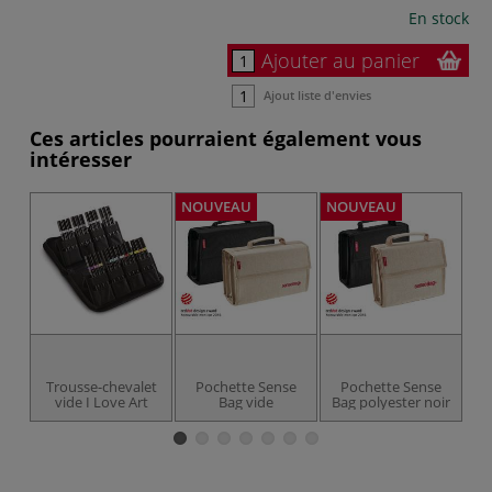
En stock
Ajouter au panier
Ajout liste d'envies
Ces articles pourraient également vous
intéresser
NOUVEAU
NOUVEAU
NO
Trousse-chevalet
Pochette Sense
Pochette Sense
vide I Love Art
Bag vide
Bag polyester noir