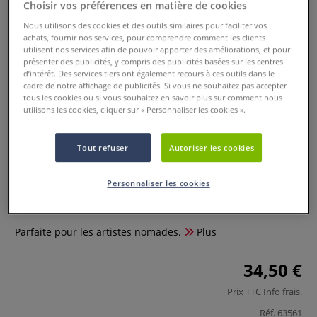
Choisir vos préférences en matière de cookies
Nous utilisons des cookies et des outils similaires pour faciliter vos
achats, fournir nos services, pour comprendre comment les clients
utilisent nos services afin de pouvoir apporter des améliorations, et pour
présenter des publicités, y compris des publicités basées sur les centres
d’intérêt. Des services tiers ont également recours à ces outils dans le
cadre de notre affichage de publicités. Si vous ne souhaitez pas accepter
tous les cookies ou si vous souhaitez en savoir plus sur comment nous
utilisons les cookies, cliquer sur « Personnaliser les cookies ».
Tout refuser
Autoriser les cookies
Trousse de rangement Art N’Go
Personnaliser les cookies
0 Commentaires
Parfaite pour les artistes nomades.
Plus
34,50 €
Prix TTC
Info frais
.
Réf.
63561