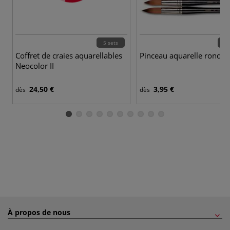
5 sets
18 
Coffret de craies aquarellables
Pinceau aquarelle rond Ja
Neocolor II
24,50 €
3,95 €
dès
dès
À propos de nous