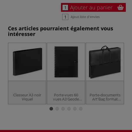
Ajouter au panier
Ajout liste d'envies
Ces articles pourraient également vous
intéresser
Classeur A3 noir
Porte-vues 60
Porte-documents
P
Viquel
vues A3 Geode
Art'Bag format
portrait Viquel
raisin Viquel