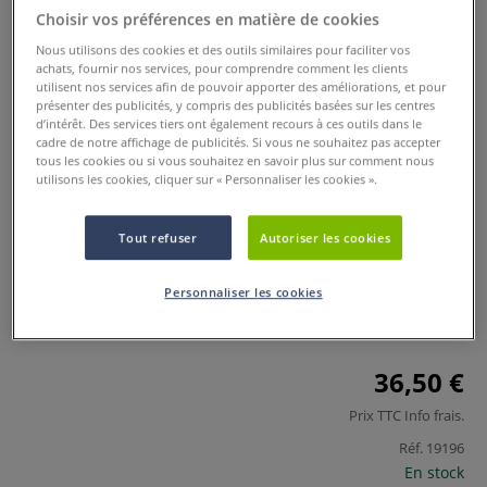
Choisir vos préférences en matière de cookies
Nous utilisons des cookies et des outils similaires pour faciliter vos
achats, fournir nos services, pour comprendre comment les clients
utilisent nos services afin de pouvoir apporter des améliorations, et pour
présenter des publicités, y compris des publicités basées sur les centres
d’intérêt. Des services tiers ont également recours à ces outils dans le
cadre de notre affichage de publicités. Si vous ne souhaitez pas accepter
tous les cookies ou si vous souhaitez en savoir plus sur comment nous
utilisons les cookies, cliquer sur « Personnaliser les cookies ».
Trieur extensible A3 Viquel
Tout refuser
Autoriser les cookies
0 Commentaires
Personnaliser les cookies
Découvrez ce trieur extensible A3, la solution de rangement
idéale pour vos documents en grand format.
Plus
36,50 €
Prix TTC
Info frais
.
Réf.
19196
En stock