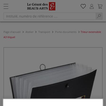
Page d'accueil
Atelier
Transport
Porte-documents
Trieur extensible
A3 Viquel