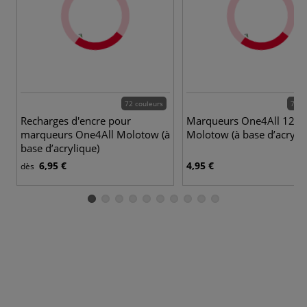
72 couleurs
72 c
Recharges d'encre pour
Marqueurs One4All 127
marqueurs One4All Molotow (à
Molotow (à base d’acryliq
base d’acrylique)
6,95 €
4,95 €
dès