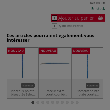
Réf.
80338
En stock
Ajouter au panier
Ajout liste d'envies
Ces articles pourraient également vous
intéresser
NOUVEAU
NOUVEAU
NOUVEAU
NO
4 pointes
6 pointes
Pinceaux pointe
Traceur extra-
Pinceaux pointe
P
biseautée Select
court courbé
plate courte
artiste Princeton
mixed media
mixed media
A
Select artiste
Select artiste
Princeton
Princeton