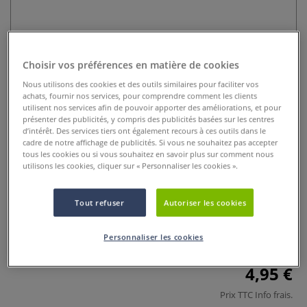
Choisir vos préférences en matière de cookies
Nous utilisons des cookies et des outils similaires pour faciliter vos
achats, fournir nos services, pour comprendre comment les clients
utilisent nos services afin de pouvoir apporter des améliorations, et pour
présenter des publicités, y compris des publicités basées sur les centres
Traceur extra-court mixed media
d’intérêt. Des services tiers ont également recours à ces outils dans le
cadre de notre affichage de publicités. Si vous ne souhaitez pas accepter
Select artiste Princeton
tous les cookies ou si vous souhaitez en savoir plus sur comment nous
utilisons les cookies, cliquer sur « Personnaliser les cookies ».
0 Commentaires
Tout refuser
Autoriser les cookies
Le traceur extra-court mixed media Select artiste Princeton
est idéal pour les détails très fins et bords vifs. Idéal pour le
modélisme.
Plus
Personnaliser les cookies
4,95 €
Prix TTC
Info frais
.