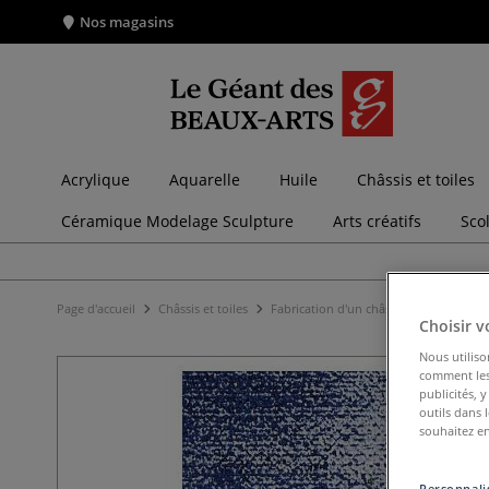
Nos magasins
Acrylique
Aquarelle
Huile
Châssis et toiles
Céramique Modelage Sculpture
Arts créatifs
Sco
Page d'accueil
Châssis et toiles
Fabrication d'un châssis
Toiles endu
Choisir v
Nous utiliso
comment les 
publicités, 
outils dans 
souhaitez en
Personnalis