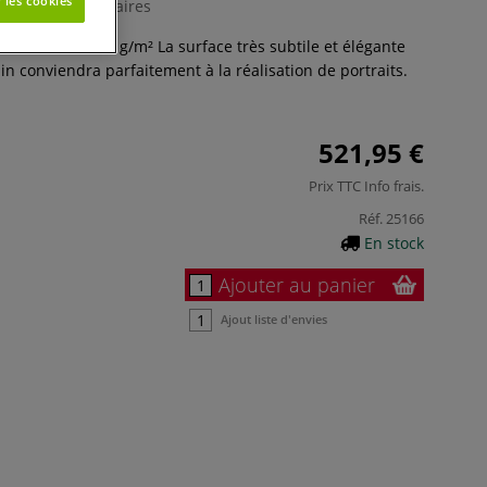
 les cookies
0 Commentaires
 lin Utrecht 320 g/m² La surface très subtile et élégante
 lin conviendra parfaitement à la réalisation de portraits.
521,95 €
Prix TTC
Info frais
.
Réf.
25166
En stock
Ajouter au panier
Ajout liste d'envies