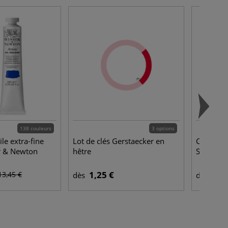
138 couleurs
3 options
ile extra-fine
Lot de clés Gerstaecker en
Châssis 
or & Newton
hêtre
Studio
1,25 €
3,2
13,45 €
dès
dès