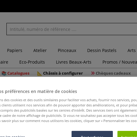
Papiers
Atelier
Pinceaux
Dessin Pastels
Arts
laire
Eco-Produits
Livres Beaux-Arts
Promos / Nouvea
Catalogues
Châssis à configurer
Chèques cadeaux
ites en lin
Toile enduite en 100% lin Utrecht Gerstaecker
os préférences en matière de cookies
ns des cookies et des outils similaires pour faciliter vos achats, fournir nos services, 
clients utilisent nos services afin de pouvoir apporter des améliorations, et pour prés
y compris des publicités basées sur les centres d’intérêt. Des services tiers ont également
Toile end
le cadre de notre affichage de publicités. Si vous ne souhaitez pas accepter tous les coo
 savoir plus sur comment nous utilisons les cookies, cliquer sur « Personnaliser les cook
Gerstaec
er les cookies