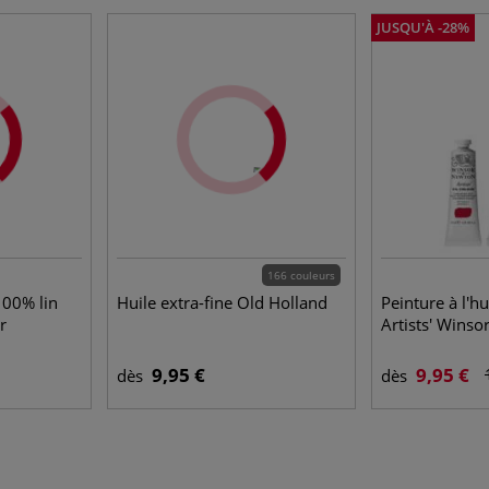
JUSQU'À -28%
166 couleurs
100% lin
Huile extra-fine Old Holland
Peinture à l'hu
r
Artists' Wins
9,95 €
9,95 €
dès
dès