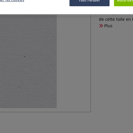
Tout refuser
Autoriser
Toile apprêtée en
de cette toile en
Plus