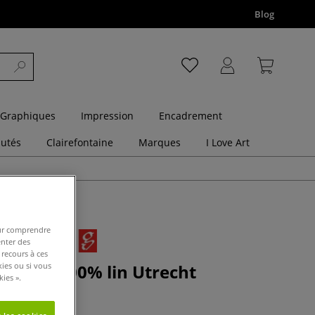
Blog
 Graphiques
Impression
Encadrement
utés
Clairefontaine
Marques
I Love Art
pour comprendre
enter des
 recours à ces
uite en 100% lin Utrecht
kies ou si vous
ies ».
ker