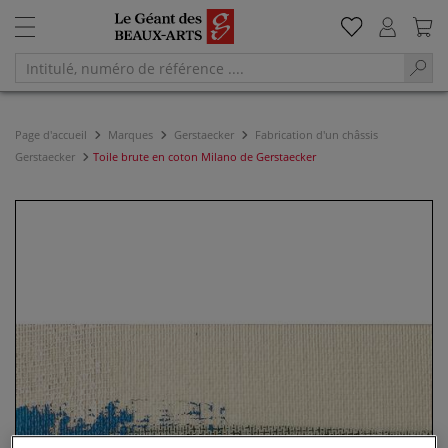
Page d'accueil
Marques
Gerstaecker
Fabrication d'un châssis
Gerstaecker
Toile brute en coton Milano de Gerstaecker