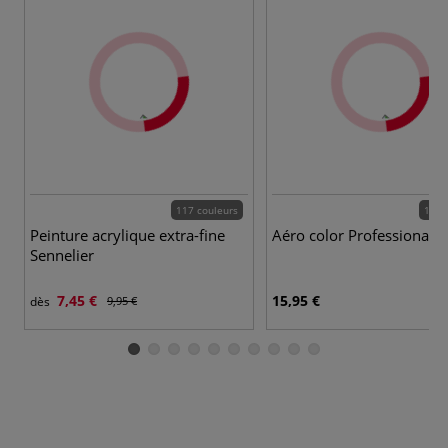
117 couleurs
12 c
Peinture acrylique extra-fine
Aéro color Professional
Sennelier
7,45 €
15,95 €
dès
9,95 €