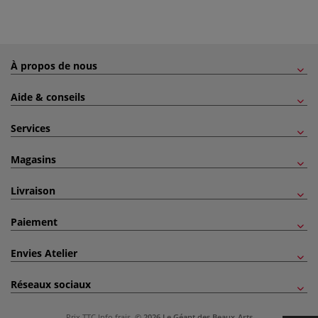
À propos de nous
Aide & conseils
Services
Magasins
Livraison
Paiement
Envies Atelier
Réseaux sociaux
Prix TTC
Info frais
.
© 2026 Le Géant des Beaux-Arts