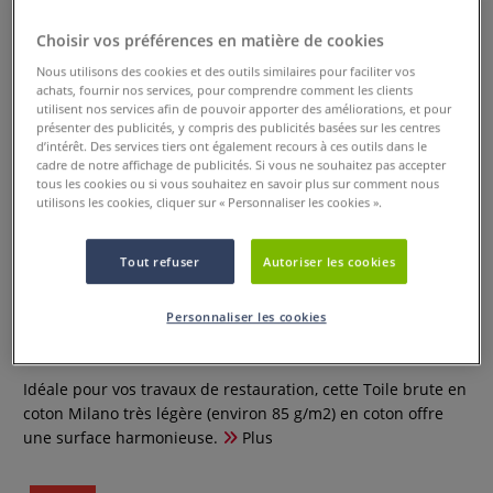
Choisir vos préférences en matière de cookies
Nous utilisons des cookies et des outils similaires pour faciliter vos
achats, fournir nos services, pour comprendre comment les clients
utilisent nos services afin de pouvoir apporter des améliorations, et pour
présenter des publicités, y compris des publicités basées sur les centres
d’intérêt. Des services tiers ont également recours à ces outils dans le
cadre de notre affichage de publicités. Si vous ne souhaitez pas accepter
tous les cookies ou si vous souhaitez en savoir plus sur comment nous
utilisons les cookies, cliquer sur « Personnaliser les cookies ».
Tout refuser
Autoriser les cookies
Toile brute en coton Milano de
Gerstaecker
Personnaliser les cookies
0 Commentaires
Idéale pour vos travaux de restauration, cette Toile brute en
coton Milano très légère (environ 85 g/m2) en coton offre
une surface harmonieuse.
Plus