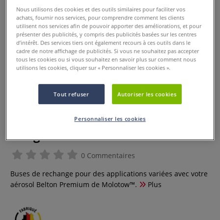
Nous utilisons des cookies et des outils similaires pour faciliter vos
achats, fournir nos services, pour comprendre comment les clients
utilisent nos services afin de pouvoir apporter des améliorations, et pour
présenter des publicités, y compris des publicités basées sur les centres
d’intérêt. Des services tiers ont également recours à ces outils dans le
cadre de notre affichage de publicités. Si vous ne souhaitez pas accepter
tous les cookies ou si vous souhaitez en savoir plus sur comment nous
utilisons les cookies, cliquer sur « Personnaliser les cookies ».
Tout refuser
Autoriser les cookies
Buses de rechange Molotow
Personnaliser les cookies
Rouge/Noir
0 Commentaires
Buses de rechange pour des applications variées avec votre
aérosol Belton Premium de Molotow™.
Plus