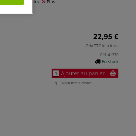
ts ou textiles clairs.
Plus
22,95 €
Prix TTC
Info frais
.
Réf.
41370
En stock
Ajouter au panier
Ajout liste d'envies