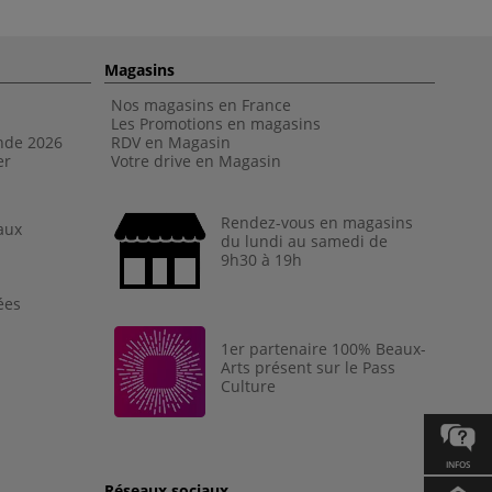
Magasins
Nos magasins en France
Les Promotions en magasins
nde 202
6
RDV en Magasin
er
Votre drive en Magasin
Rendez-vous en magasins
aux
du lundi au samedi de
9h30 à 19h
ées
1er partenaire 100% Beaux-
Arts présent sur le Pass
Culture
INFOS
Réseaux sociaux