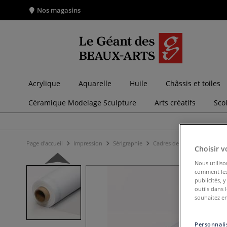
Nos magasins
Acrylique
Aquarelle
Huile
Châssis et toiles
Céramique Modelage Sculpture
Arts créatifs
Sco
Page d'accueil
Impression
Sérigraphie
Cadres de sérigraphie
Tis
Choisir v
Nous utiliso
comment les 
publicités, 
outils dans 
souhaitez en
Personnalis