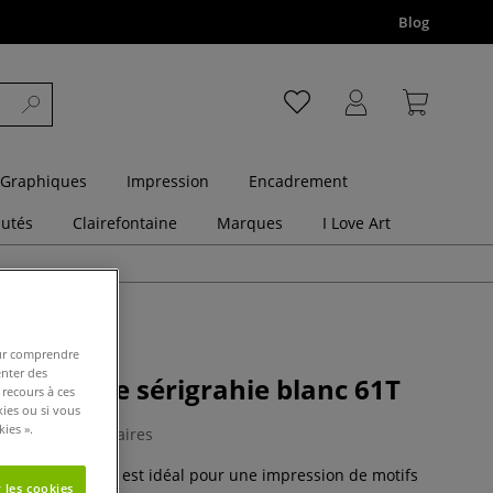
Blog
 Graphiques
Impression
Encadrement
utés
Clairefontaine
Marques
I Love Art
pour comprendre
enter des
r écran de sérigrahie blanc 61T
 recours à ces
kies ou si vous
ies ».
0 Commentaires
graphie blanc 61T est idéal pour une impression de motifs
 les cookies