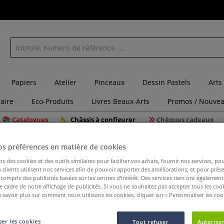
Papiers
Atelier
Pinceaux
Dessin Pastels
Arts
laire
Eco-Produits
Livres Beaux-Arts
Promos / Nouvea
Catalogues
Châssis à configurer
Chèques cadeaux
su pour écran de sérigrahie blanc 61T
os préférences en matière de cookies
ns des cookies et des outils similaires pour faciliter vos achats, fournir nos services, 
clients utilisent nos services afin de pouvoir apporter des améliorations, et pour prés
Tissu pou
y compris des publicités basées sur les centres d’intérêt. Des services tiers ont également
le cadre de notre affichage de publicités. Si vous ne souhaitez pas accepter tous les coo
 savoir plus sur comment nous utilisons les cookies, cliquer sur « Personnaliser les cook
Le tissu de séri
er les cookies
Tout refuser
Autoriser