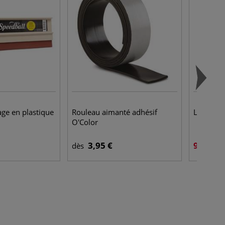
rage en plastique
Rouleau aimanté adhésif
Liquide à
O'Color
3,95 €
9,95 €
dès