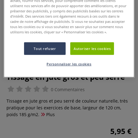
achats, fournir nos services, pour comprendre comment les clients
utilisent nos services afin de pouvoir apporter des améliorations, et pour
présenter des publicités, y compris des publicités basées sur les centres
d’intérêt. Des services tiers ont également recours à ces outils dans le
cadre de notre affichage de publicités. Si vous ne souhaitez pas accepter
tous les cookies ou si vous souhaitez en savoir plus sur comment nous
utilisons les cookies, cliquer sur « Personnaliser les cookies ».
Tout refuser
Autoriser les cookies
Personnaliser les cookies
Tissage en jute gros et peu serré
0 Commentaires
Tissage en jute gros et peu serré de couleur naturelle, très
pratique pour les exercices de base, largeur de 120 cm,
poids 185 g/m2.
Plus
5,95 €