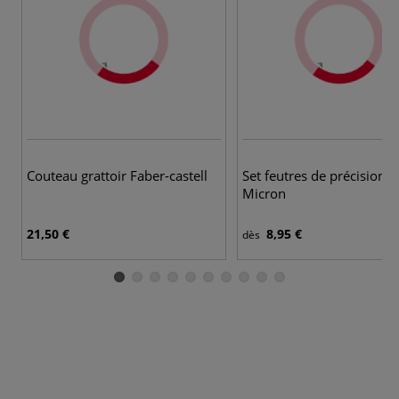
5
Couteau grattoir Faber-castell
Set feutres de précision 
Micron
21,50 €
8,95 €
dès