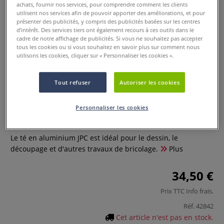
achats, fournir nos services, pour comprendre comment les clients
utilisent nos services afin de pouvoir apporter des améliorations, et pour
présenter des publicités, y compris des publicités basées sur les centres
d’intérêt. Des services tiers ont également recours à ces outils dans le
cadre de notre affichage de publicités. Si vous ne souhaitez pas accepter
tous les cookies ou si vous souhaitez en savoir plus sur comment nous
utilisons les cookies, cliquer sur « Personnaliser les cookies ».
Tout refuser
Autoriser les cookies
Té en aluminium JPC Wonday
Personnaliser les cookies
0 Commentaires
Le té en aluminium JPC est idéal pour le dessin, le
découpage et d'autres travaux de bricolage.
Plus
34,50 €
Prix TTC
Info frais
.
Réf.
42842
Cet article n'est pas en stock.