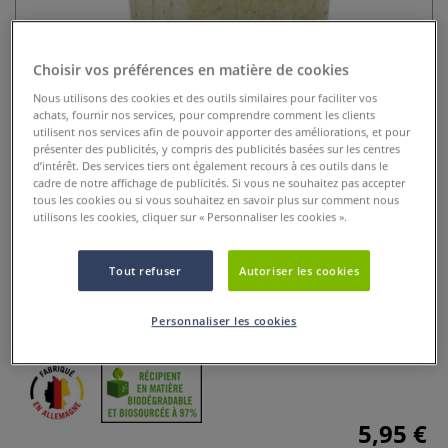
Choisir vos préférences en matière de cookies
Nous utilisons des cookies et des outils similaires pour faciliter vos
achats, fournir nos services, pour comprendre comment les clients
utilisent nos services afin de pouvoir apporter des améliorations, et pour
présenter des publicités, y compris des publicités basées sur les centres
d’intérêt. Des services tiers ont également recours à ces outils dans le
cadre de notre affichage de publicités. Si vous ne souhaitez pas accepter
Taille-crayon Biofibre® 228 Kum
tous les cookies ou si vous souhaitez en savoir plus sur comment nous
utilisons les cookies, cliquer sur « Personnaliser les cookies ».
0 Commentaires
Tout refuser
Autoriser les cookies
Ce taille-crayon Kum® Biofibre à double trou est de forme
carrée avec un réservoir intégré. Contribuez à la protection
de l'environnement !
Plus
Personnaliser les cookies
5,95 €