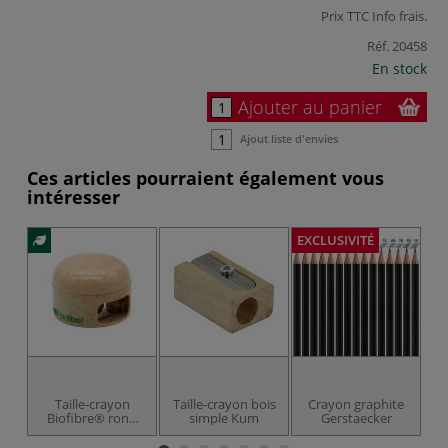
Prix TTC
Info frais
.
Réf.
20458
En stock
Ajouter au panier
Ajout liste d'envies
Ces articles pourraient également vous
intéresser
EXCLUSIVITÉ
P
Taille-crayon
Taille-crayon bois
Crayon graphite
Biofibre® rond
simple Kum
Gerstaecker
208 Kum