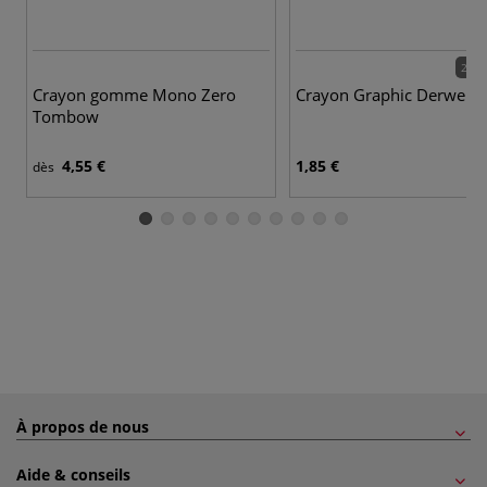
24 c
Crayon gomme Mono Zero
Crayon Graphic Derwent
Tombow
4,55 €
1,85 €
dès
À propos de nous
Aide & conseils