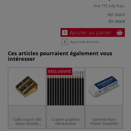
Prix TTC
Info frais
.
Réf.
20433
En stock
Ajouter au panier
Ajout liste d'envies
Ces articles pourraient également vous
intéresser
EXCLUSIVITÉ
Taille crayon 300
Crayon graphite
Gomme Mars
P
laiton double
Gerstaecker
Plastic Staedtler
et
Kum