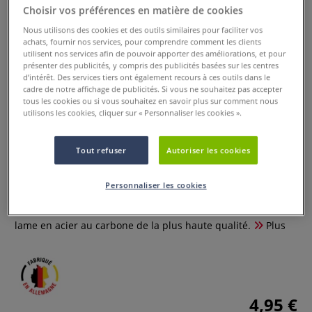
Choisir vos préférences en matière de cookies
Nous utilisons des cookies et des outils similaires pour faciliter vos
achats, fournir nos services, pour comprendre comment les clients
utilisent nos services afin de pouvoir apporter des améliorations, et pour
présenter des publicités, y compris des publicités basées sur les centres
d’intérêt. Des services tiers ont également recours à ces outils dans le
cadre de notre affichage de publicités. Si vous ne souhaitez pas accepter
tous les cookies ou si vous souhaitez en savoir plus sur comment nous
utilisons les cookies, cliquer sur « Personnaliser les cookies ».
Taille crayon 300 laiton simple
Kum
Tout refuser
Autoriser les cookies
0 Commentaires
Personnaliser les cookies
Ce taille-crayon classique en forme de coin est équipé d'une
lame en acier au carbone de la plus haute qualité.
Plus
4,95 €