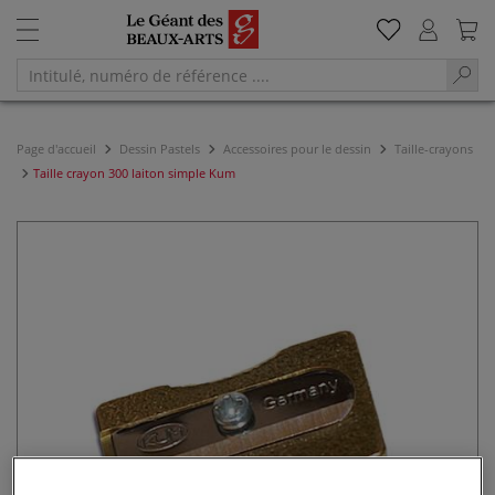
Page d'accueil
Dessin Pastels
Accessoires pour le dessin
Taille-crayons
Taille crayon 300 laiton simple Kum