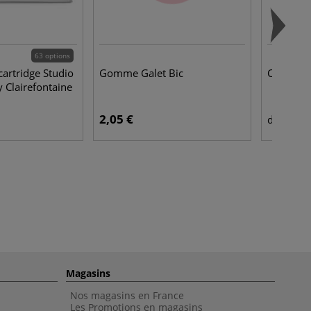
63 options
cartridge Studio
Gomme Galet Bic
Carton b
 Clairefontaine
2,05 €
6,9
dès
Magasins
Nos magasins en France
Les Promotions en magasins