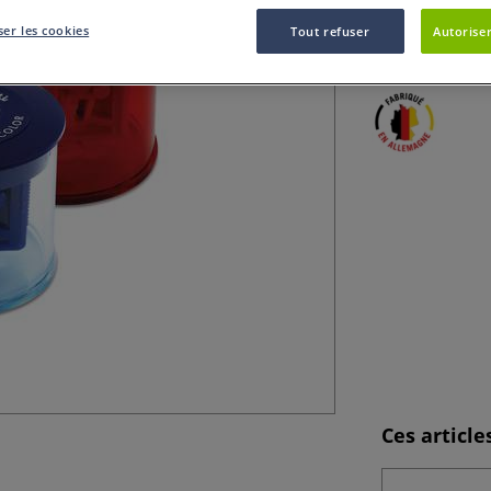
Le Taille-crayon
er les cookies
Tout refuser
Autoriser
et crayons à pap
Ces articl