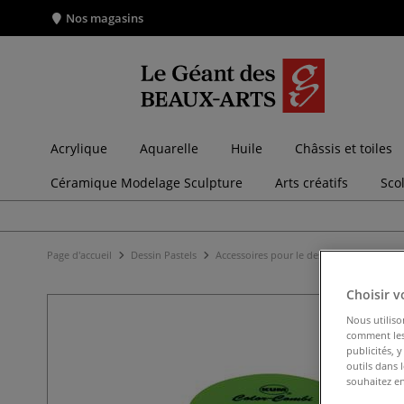
Nos magasins
Acrylique
Aquarelle
Huile
Châssis et toiles
Céramique Modelage Sculpture
Arts créatifs
Sco
Page d'accueil
Dessin Pastels
Accessoires pour le dessin
Taille-cra
Choisir v
Nous utiliso
comment les 
publicités, 
outils dans 
souhaitez en