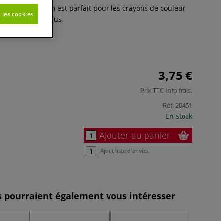
 218T double Kum est parfait pour les crayons de couleur
 les cookies
ier Ø 8 mm.
Plus
3,75 €
Prix TTC
Info frais
.
Réf.
20451
En stock
Ajouter au panier
Ajout liste d'envies
es pourraient également vous intéresser