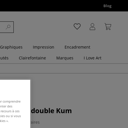
Blog
 Graphiques
Impression
Encadrement
utés
Clairefontaine
Marques
I Love Art
pour comprendre
enter des
ayon 218T double Kum
 recours à ces
kies ou si vous
ies ».
0 Commentaires