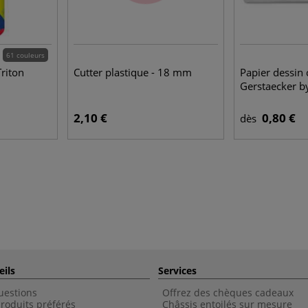
61 couleurs
Triton
Cutter plastique - 18 mm
Papier dessin 
Gerstaecker by
2,10 €
0,80 €
dès
eils
Services
uestions
Offrez des chèques cadeaux
roduits préférés
Châssis entoilés sur mesure