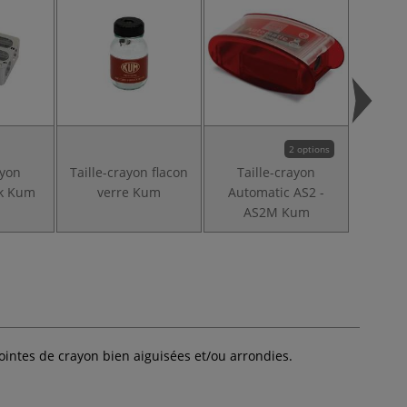
2 options
ayon
Taille-crayon flacon
Taille-crayon
Tai
rk Kum
verre Kum
Automatic AS2 -
Automa
AS2M Kum
intes de crayon bien aiguisées et/ou arrondies.