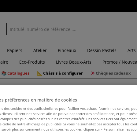
Papiers
Atelier
Pinceaux
Dessin Pastels
Arts
laire
Eco-Produits
Livres Beaux-Arts
Promos / Nouvea
Catalogues
Châssis à configurer
Chèques cadeaux
yons
Taille-crayon 218T double Kum
os préférences en matière de cookies
ns des cookies et des outils similaires pour faciliter vos achats, fournir nos services, 
clients utilisent nos services afin de pouvoir apporter des améliorations, et pour prés
Taille-cr
y compris des publicités basées sur les centres d’intérêt. Des services tiers ont également
le cadre de notre affichage de publicités. Si vous ne souhaitez pas accepter tous les coo
 savoir plus sur comment nous utilisons les cookies, cliquer sur « Personnaliser les cook