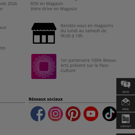
nde 202
6
RDV en Magasin
er
Votre drive en Magasin
Rendez-vous en magasins
aux
du lundi au samedi de
9h30 à 19h
ées
1er partenaire 100% Beaux-
Arts présent sur le Pass
Culture
INFOS
Réseaux sociaux
EMAIL
CONTACT