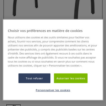
Choisir vos préférences en matière de cookies
Nous utilisons des cookies et des outils similaires pour faciliter vos
achats, fournir nos services, pour comprendre comment les clients
utilisent nos services afin de pouvoir apporter des améliorations, et pour
présenter des publicités, y compris des publicités basées sur les centres
d’intérêt. Des services tiers ont également recours à ces outils dans le
Table à dessin Futura Light
cadre de notre affichage de publicités. Si vous ne souhaitez pas accepter
tous les cookies ou si vous souhaitez en savoir plus sur comment nous
Artograph
utilisons les cookies, cliquer sur « Personnaliser les cookies ».
2 Commentaires
Tout refuser
Autoriser les cookies
La table à dessin moderne et multifonctionnelle
ARTOGRAPH® Futura LightPad® se caractérise notamment
Personnaliser les cookies
par son LightPad® intégré
Plus