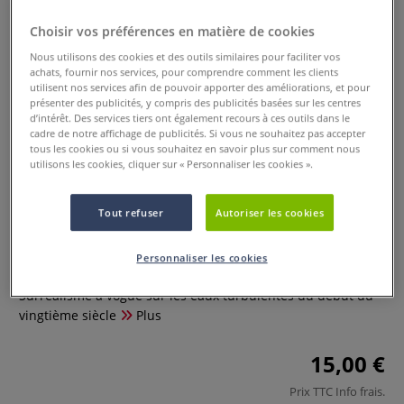
Choisir vos préférences en matière de cookies
Nous utilisons des cookies et des outils similaires pour faciliter vos
achats, fournir nos services, pour comprendre comment les clients
utilisent nos services afin de pouvoir apporter des améliorations, et pour
présenter des publicités, y compris des publicités basées sur les centres
d’intérêt. Des services tiers ont également recours à ces outils dans le
cadre de notre affichage de publicités. Si vous ne souhaitez pas accepter
tous les cookies ou si vous souhaitez en savoir plus sur comment nous
utilisons les cookies, cliquer sur « Personnaliser les cookies ».
Surréalisme
Tout refuser
Autoriser les cookies
0 Commentaires
Personnaliser les cookies
Avec Salvador Dali en figure de proue, le grand vaisseau du
Surréalisme a vogué sur les eaux turbulentes du début du
vingtième siècle
Plus
15,00 €
Prix TTC
Info frais
.