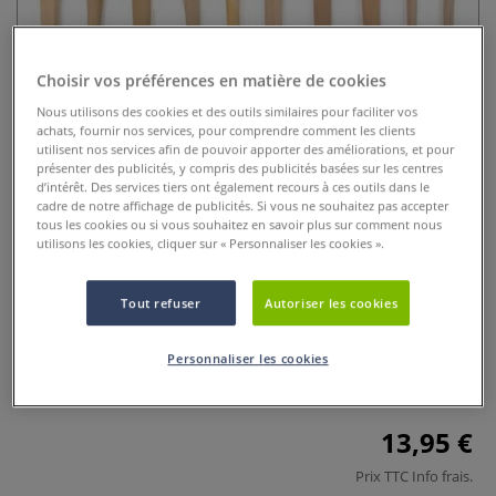
Choisir vos préférences en matière de cookies
Nous utilisons des cookies et des outils similaires pour faciliter vos
achats, fournir nos services, pour comprendre comment les clients
utilisent nos services afin de pouvoir apporter des améliorations, et pour
présenter des publicités, y compris des publicités basées sur les centres
d’intérêt. Des services tiers ont également recours à ces outils dans le
cadre de notre affichage de publicités. Si vous ne souhaitez pas accepter
Lot de 10 ébauchoirs en bois
tous les cookies ou si vous souhaitez en savoir plus sur comment nous
Royal Langnickel
utilisons les cookies, cliquer sur « Personnaliser les cookies ».
0 Commentaires
Tout refuser
Autoriser les cookies
Set de 10 outils de modelage en bois Royal & Langnickel®
pour argile et pâtes à modeler. Parfaits pour sculpter,
Personnaliser les cookies
couper, texturer et décorer. Qualité atelier.
Plus
13,95 €
Prix TTC
Info frais
.