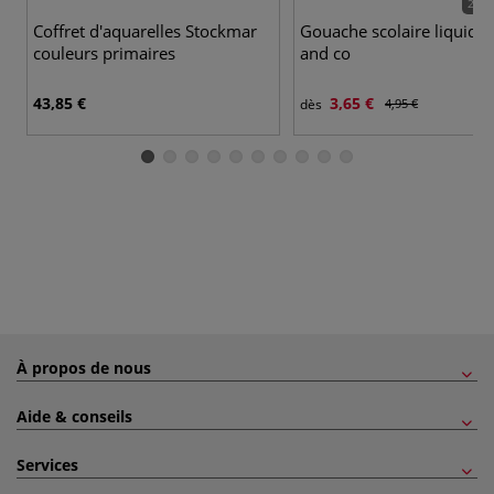
27 c
Coffret d'aquarelles Stockmar
Gouache scolaire liquide 
couleurs primaires
and co
43,85 €
3,65 €
dès
4,95 €
À propos de nous
Aide & conseils
Services