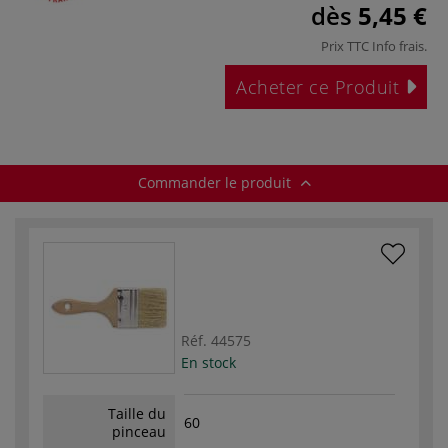
dès
5,45 €
Prix TTC
Info frais
.
Acheter ce Produit
Commander le produit
Réf.
44575
En stock
Taille du
60
pinceau