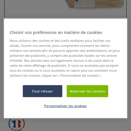
Choisir vos préférences en matière de cookies
Nous utilisons des cookies et des outils similaires pour faciliter vos
achats, fournir nos services, pour comprendre comment les clients
utilisent nos services afin de pouvoir apporter des améliorations, et pour
présenter des publicités, y compris des publicités basées sur les centres
d’intérêt. Des services tiers ont également recours à ces outils dans le
cadre de notre affichage de publicités. Si vous ne souhaitez pas accepter
Spalter soies de porc I Love Art
tous les cookies ou si vous souhaitez en savoir plus sur comment nous
utilisons les cookies, cliquer sur « Personnaliser les cookies ».
0 Commentaires
Tout refuser
Autoriser les cookies
Excellent rapport qualité-prix, pour l’application de vos
apprêts, afin de préparer une toile, fonds et vernis.
Plus
Personnaliser les cookies