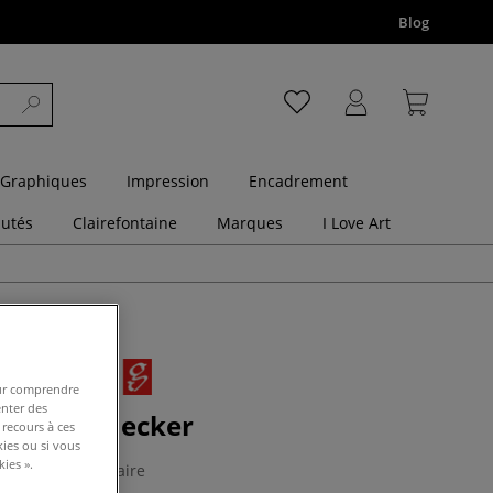
Blog
 Graphiques
Impression
Encadrement
utés
Clairefontaine
Marques
I Love Art
pour comprendre
enter des
in Gerstaecker
 recours à ces
kies ou si vous
ies ».
1 Commentaire