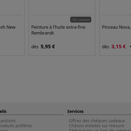
120 couleurs
Posh New
Peinture à l'huile extra-fine
Pinceau Nova,
Rembrandt
5,95 €
3,15 €
dès
dès
eils
Services
uestions
Offrez des chèques cadeaux
roduits préférés
Châssis entoilés sur mesure
nous
Téléchargez un bon de comma