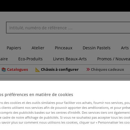
Papiers
Atelier
Pinceaux
Dessin Pastels
Arts
laire
Eco-Produits
Livres Beaux-Arts
Promos / Nouvea
Catalogues
Châssis à configurer
Chèques cadeaux
i-main Gerstaecker
os préférences en matière de cookies
ns des cookies et des outils similaires pour faciliter vos achats, fournir nos services, 
clients utilisent nos services afin de pouvoir apporter des améliorations, et pour prés
Appui-ma
y compris des publicités basées sur les centres d’intérêt. Des services tiers ont également
le cadre de notre affichage de publicités. Si vous ne souhaitez pas accepter tous les coo
 savoir plus sur comment nous utilisons les cookies, cliquer sur « Personnaliser les cook