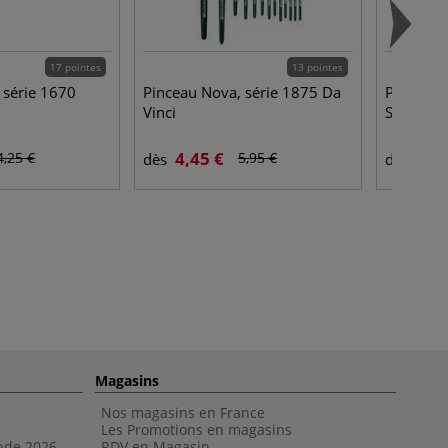
17 pointes
13 pointes
 série 1670
Pinceau Nova, série 1875 Da
Peinture
Vinci
Studio
4,45 €
16,
4,25 €
5,95 €
dès
dès
Magasins
Nos magasins en France
Les Promotions en magasins
nde 202
6
RDV en Magasin