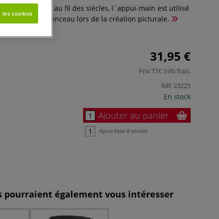
lustres peintres au fil des siècles, l´appui-main est utilisé
 les cookies
main tenant le pinceau lors de la création picturale.
31,95 €
Prix TTC
Info frais
.
Réf.
23225
En stock
Ajouter au panier
Ajout liste d'envies
es pourraient également vous intéresser