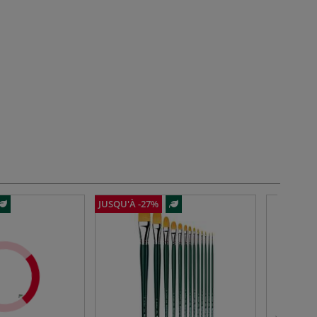
JUSQU'À -27%