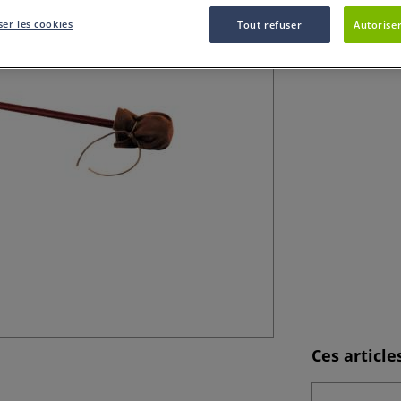
Apprécié par d´il
er les cookies
Tout refuser
Autoriser
pour soutenir la 
Plus
Ces articl