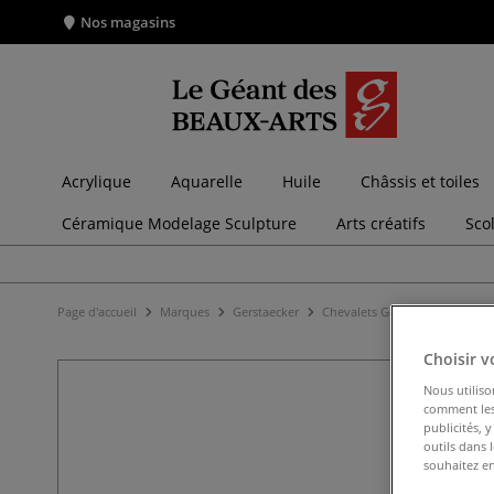
Nos magasins
Acrylique
Aquarelle
Huile
Châssis et toiles
Céramique Modelage Sculpture
Arts créatifs
Sco
Page d'accueil
Marques
Gerstaecker
Chevalets Gerstaecker
Appu
Choisir v
Nous utiliso
comment les 
publicités, 
outils dans 
souhaitez en