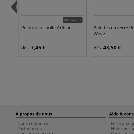
40 couleurs
Peinture à l'huile Artisan
Palettes en verre 
Wave
7,45 €
43,50 €
dès
dès
À propos de nous
Aide & cons
Nous connaître
Foire aux q
Partenariats
Notez vos p
Nos jeux concours
Contactez-