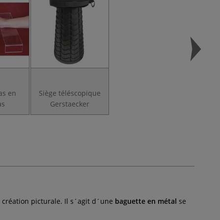
as en
Siège téléscopique
as
Gerstaecker
 création picturale. Il s´agit d´une
baguette en métal
se