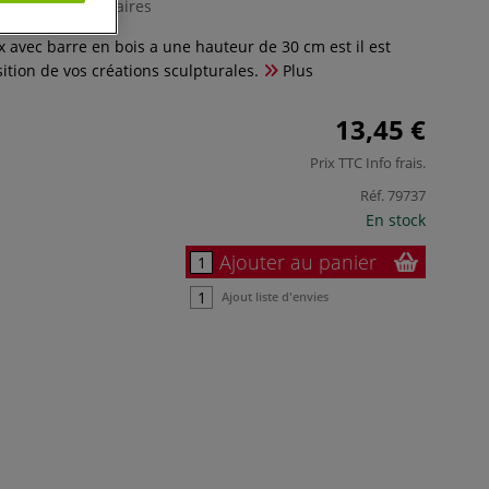
0 Commentaires
x avec barre en bois a une hauteur de 30 cm est il est
sition de vos créations sculpturales.
Plus
13,45 €
Prix TTC
Info frais
.
Réf.
79737
En stock
Ajouter au panier
Ajout liste d'envies