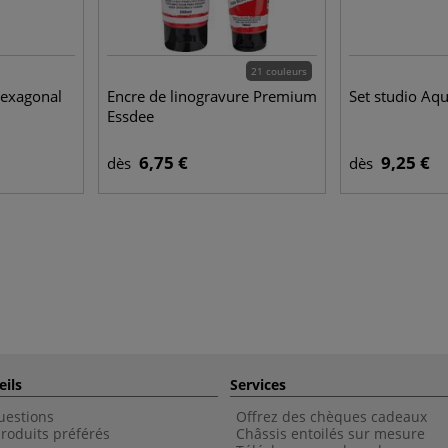
21 couleurs
 hexagonal
Encre de linogravure Premium
Set studio Aq
Essdee
6,75 €
9,25 €
dès
dès
eils
Services
uestions
Offrez des chèques cadeaux
roduits préférés
Châssis entoilés sur mesure