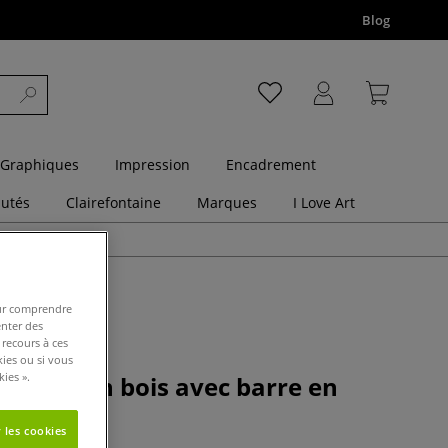
Blog
 Graphiques
Impression
Encadrement
utés
Clairefontaine
Marques
I Love Art
pour comprendre
enter des
 recours à ces
kies ou si vous
ies ».
wertex en bois avec barre en
 les cookies