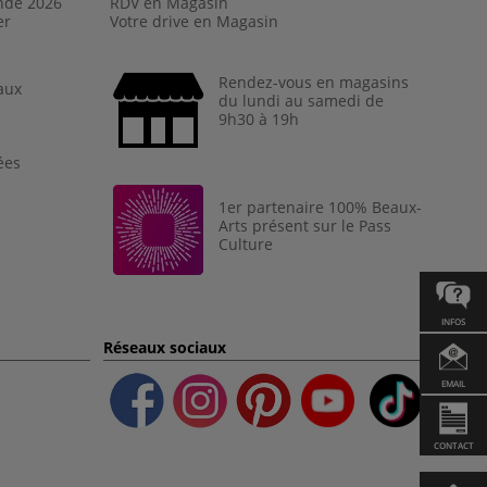
nde 202
6
RDV en Magasin
er
Votre drive en Magasin
Rendez-vous en magasins
aux
du lundi au samedi de
9h30 à 19h
ées
1er partenaire 100% Beaux-
Arts présent sur le Pass
Culture
INFOS
Réseaux sociaux
EMAIL
CONTACT