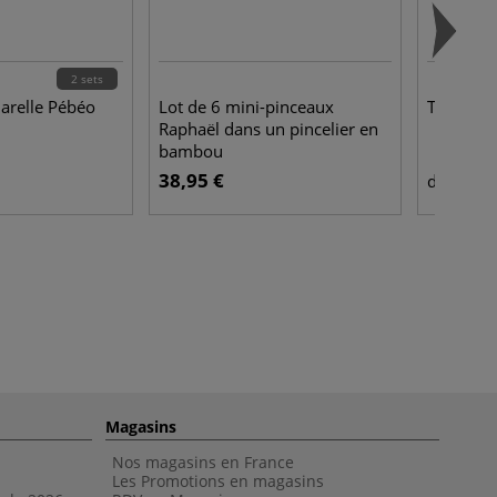
2 sets
uarelle Pébéo
Lot de 6 mini-pinceaux
Tige en a
Raphaël dans un pincelier en
bambou
38,95 €
6,4
dès
Magasins
Nos magasins en France
Les Promotions en magasins