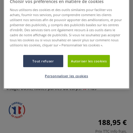
Choisir vos préférences en matière de cookies
Nous utilisons des cookies et des outils similaires pour faciliter vos
achats, fournir nos services, pour comprendre comment les clients
utilisent nos services afin de pouvoir apporter des améliorations, et pour
présenter des publicités, y compris des publicités basées sur les centres
d’intérêt. Des services tiers ont également recours à ces outils dans le
cadre de notre affichage de publicités. Si vous ne souhaitez pas accepter
tous les cookies ou si vous souhaitez en savoir plus sur comment nous
utilisons les cookies, cliquer sur « Personnaliser les cookies ».
Silicone thixo RTV EC22 blanc
Tout refuser
Autoriser les cookies
0 Commentaires
Personnaliser les cookies
Le silicone Thixo RDVEC22est idéal pour moulage sur le vif,
visage, buste, toutes parties du corps.
Plus
188,95 €
Prix TTC
Info frais
.