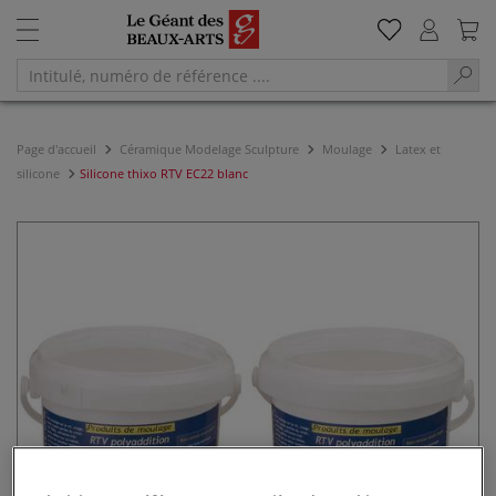
Page d'accueil
Céramique Modelage Sculpture
Moulage
Latex et
silicone
Silicone thixo RTV EC22 blanc