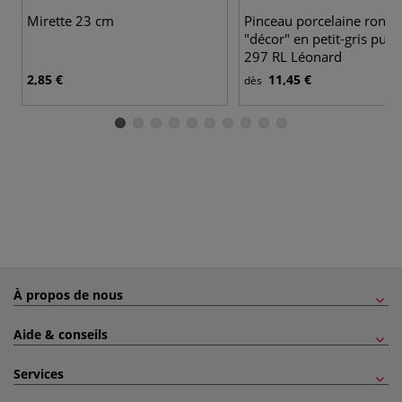
Mirette 23 cm
Pinceau porcelaine rond 
"décor" en petit-gris pur, 
297 RL Léonard
2,85 €
11,45 €
dès
À propos de nous
Aide & conseils
Services