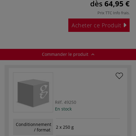
dès
64,95 €
Prix TTC
Info frais
.
Acheter ce Produit
Commander le produit
Réf.
49250
En stock
Conditionnement
2 x 250 g
/ format