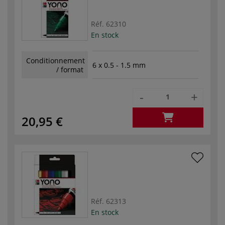
Réf.
62310
En stock
Conditionnement
6 x 0.5 - 1.5 mm
/ format
-
+
20,95 €
Réf.
62313
En stock