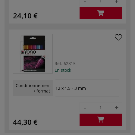
-
+
24,10 €
Réf.
62315
En stock
Conditionnement
12 x 1,5 - 3 mm
/ format
-
+
44,30 €