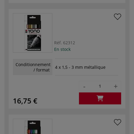
Réf.
62312
En stock
Conditionnement
4 x 1,5 - 3 mm métallique
/ format
-
+
16,75 €