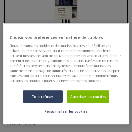
Choisir vos préférences en matière de cookies
Nous utilisons des cookies et des outils similaires pour faciliter vos
achats, fournir nos services, pour comprendre comment les clients
utilisent nos services afin de pouvoir apporter des améliorations, et pour
présenter des publicités, y compris des publicités basées sur les centres
d’intérêt. Des services tiers ont également recours à ces outils dans le
cadre de notre affichage de publicités. Si vous ne souhaitez pas accepter
Sets de 3 pinceaux aquarelle Van
tous les cookies ou si vous souhaitez en savoir plus sur comment nous
Gogh série 191
utilisons les cookies, cliquer sur « Personnaliser les cookies ».
1 Commentaire
Tout refuser
Autoriser les cookies
Pour chaque technique le pinceau adapté : l'assortiment
important de pinceaux Van Gogh est d´une qualité
Personnaliser les cookies
remarquable et d´une fabrication professionnelle très
soignée.
Plus