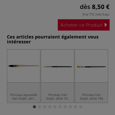
dès
8,50 €
Prix TTC
Info frais
.
Acheter ce Produit
Ces articles pourraient également vous
intéresser
Pinceau aquarelle
Pinceau Van
Pinceau Van
Van Gogh, série
Gogh, série 191
Gogh, série 194
h
130
pointe ronde
T