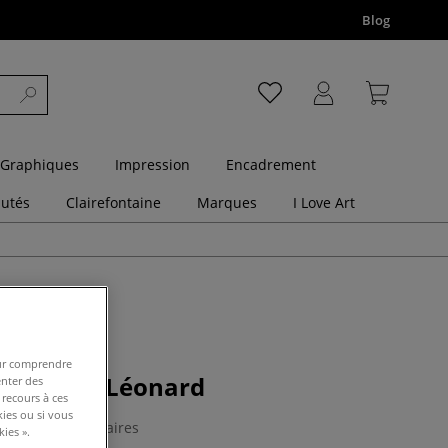
Blog
 Graphiques
Impression
Encadrement
utés
Clairefontaine
Marques
I Love Art
pour comprendre
eaux Azur Léonard
enter des
 recours à ces
kies ou si vous
0 Commentaires
ies ».