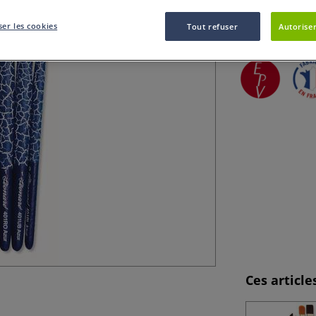
Le set pinceaux 
er les cookies
Plus
Tout refuser
Autoriser
Ces articl