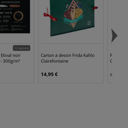
12 options
Etival noir
Carton à dessin Frida Kahlo
Peinture 
 - 300g/m²
Clairefontaine
Cotman 
14,95 €
2,2
dès