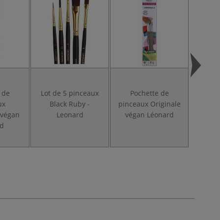
 de
Lot de 5 pinceaux
Pochette de
Po
ux
Black Ruby -
pinceaux Originale
p
 végan
Leonard
végan Léonard
huil
d
Techni
véga