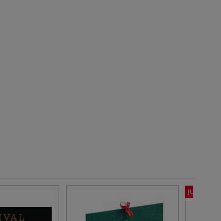
JUSQU'À -