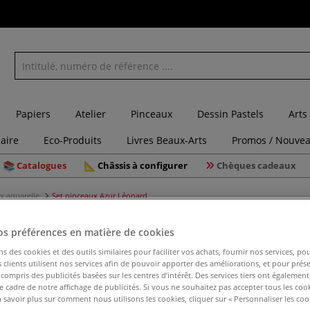
Papiers
Atelier
Pinceaux
Dessin Pastels
Arts
laire
Eco-Produits
Livres Beaux-Arts
Promos / Nouvea
Catalogues
Châssis à configurer
Chèques cadeaux
x aquarelle
Set pinceaux Azur Léonard
os préférences en matière de cookies
ns des cookies et des outils similaires pour faciliter vos achats, fournir nos services, 
Set pinc
clients utilisent nos services afin de pouvoir apporter des améliorations, et pour prés
y compris des publicités basées sur les centres d’intérêt. Des services tiers ont également
le cadre de notre affichage de publicités. Si vous ne souhaitez pas accepter tous les coo
 savoir plus sur comment nous utilisons les cookies, cliquer sur « Personnaliser les cook