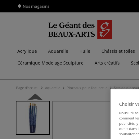
Nos magasins
Acrylique
Aquarelle
Huile
Châssis et toiles
Céramique Modelage Sculpture
Arts créatifs
Sco
Page d'accueil
Aquarelle
Pinceaux pour l'aquarelle
Sets de pinceau
Choisir v
Nous utiliso
comment les 
publicités, 
outils dans 
souhaitez en