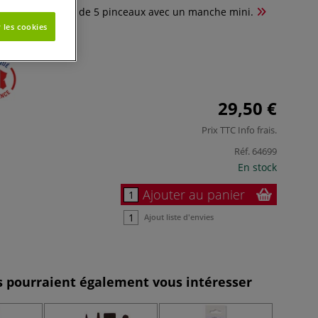
Azur se compose de 5 pinceaux avec un manche mini.
 les cookies
29,50 €
Prix TTC
Info frais
.
Réf.
64699
En stock
Ajouter au panier
Ajout liste d'envies
es pourraient également vous intéresser