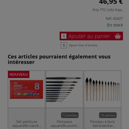
46,95 €
Prix TTC
Info frais
.
Réf.
45427
En stock
Ajouter au panier
Ajout liste d'envies
Ces articles pourraient également vous
intéresser
NOUVEAU
12 pointes
13 pointes
Set peinture
Pinceaux
Pinceau à lavis
aquarelle nacrée
aquarelle pointe
Gerstaecker