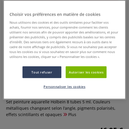
Choisir vos préférences en matière de cookies
Nous utilisons des cookies et des outils similaires pour faciliter vos
achats, fournir nos services, pour comprendre comment les clients
utilisent nos services afin de pouvoir apporter des améliorations, et pour
présenter des publicités, y compris des publicités basées sur les centres
d’intérêt. Des services tiers ont également recours à ces outils dans le
cadre de notre affichage de publicités. Si vous ne souhaitez pas accepter
tous les cookies ou si vous souhaitez en savoir plus sur comment nous
utilisons les cookies, cliquer sur « Personnaliser les cookies ».
Set peinture aquarelle iridescent
Tout refuser
Autoriser les cookies
Holbein
Personnaliser les cookies
0 Commentaires
Set peinture aquarelle Holbein 8 tubes 5 ml. Couleurs
métalliques changeant selon l’angle, pigments polarisés,
effets scintillants et opaques
Plus