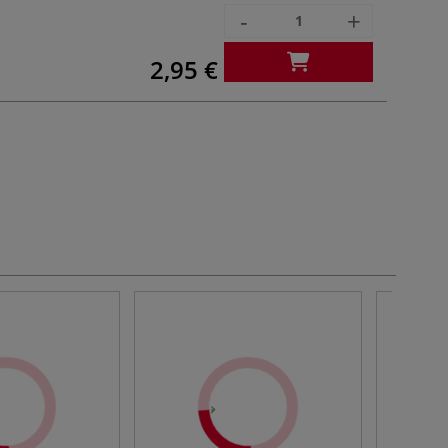
-
+
2,95 €