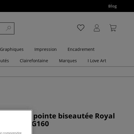
Blog
 Graphiques
Impression
Encadrement
utés
Clairefontaine
Marques
I Love Art
Soft-Grip pointe biseautée Royal
l, série SG160
pour comprendre