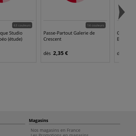
63 couleurs
14 couleurs
ique Studio
Passe-Partout Galerie de
Gesso bl
béo (étude)
Crescent
Bourgeoi
2,35 €
12,
dès
dès
Magasins
Nos magasins en France
Les Promotions en magasins