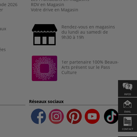
nde 202
6
RDV en Magasin
er
Votre drive en Magasin
Rendez-vous en magasins
aux
du lundi au samedi de
9h30 à 19h
ées
1er partenaire 100% Beaux-
Arts présent sur le Pass
Culture
INFOS
Réseaux sociaux
EMAIL
CONTACT