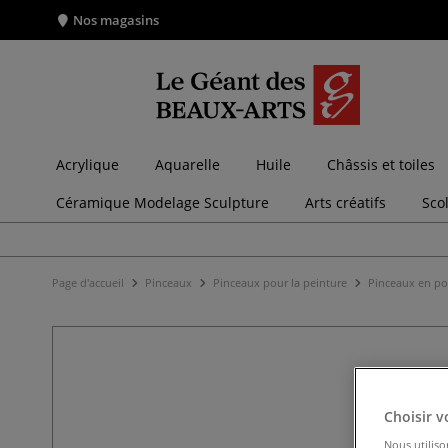
Nos magasins
Acrylique
Aquarelle
Huile
Châssis et toiles
Céramique Modelage Sculpture
Arts créatifs
Sco
Page d'accueil
Pinceaux
Pinceaux pour la peinture
Pinceaux en po
Choisir v
Nous utiliso