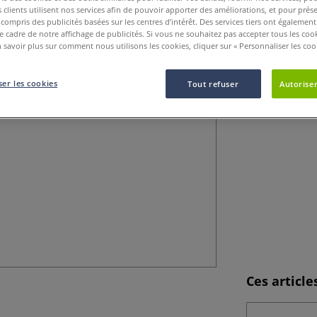
clients utilisent nos services afin de pouvoir apporter des améliorations, et pour prés
y compris des publicités basées sur les centres d’intérêt. Des services tiers ont également
Pour les angles dr
le cadre de notre affichage de publicités. Si vous ne souhaitez pas accepter tous les coo
 savoir plus sur comment nous utilisons les cookies, cliquer sur « Personnaliser les cook
er les cookies
Tout refuser
Autoriser
Ces articl