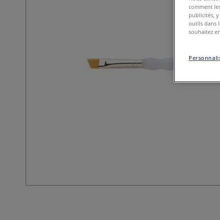
comment les 
publicités, 
outils dans 
souhaitez en
Personnalis