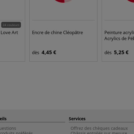
24 couleurs
 Love Art
Encre de chine Cléopâtre
Peinture acryl
Acrylics de Pé
4,45 €
5,25 €
dès
dès
eils
Services
uestions
Offrez des chèques cadeaux
roduits préférés
Châssis entoilés sur mesure