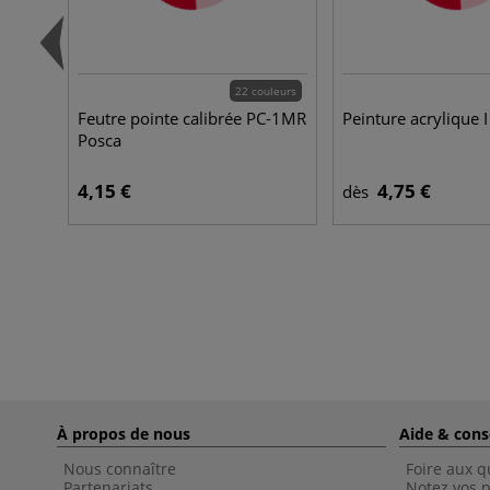
22 couleurs
Feutre pointe calibrée PC-1MR
Peinture acrylique I
Posca
4,15 €
4,75 €
dès
À propos de nous
Aide & cons
Nous connaître
Foire aux q
Partenariats
Notez vos p