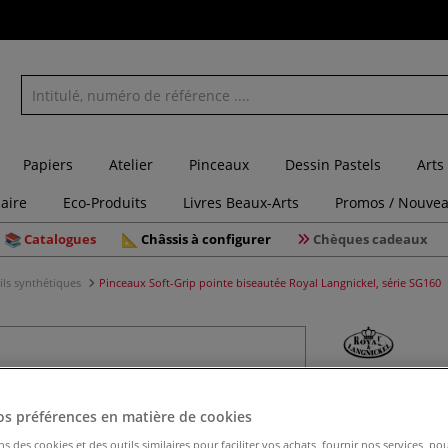
Papiers
Atelier
Pinceaux
Dessin Pastels
Arts
laire
Eco-Produits
Livres Beaux-Arts
Promos / Nouvea
Catalogues
Châssis à configurer
Chèques cadeaux
ils synthétiques
Pinceaux Soft-Grip pointe biseautée Royal Langnickel, série SG160
Pinceaux 
Langnicke
os préférences en matière de cookies
ns des cookies et des outils similaires pour faciliter vos achats, fournir nos services, 