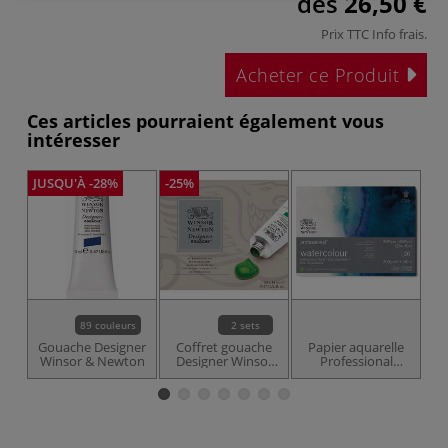
dès
26,50 €
Prix TTC
Info frais
.
Acheter ce Produit
Ces articles pourraient également vous
intéresser
JUSQU'À -28%
-25%
89 couleurs
2 sets
Gouache Designer
Coffret gouache
Papier aquarelle
P
Winsor & Newton
Designer Winsor
Professional
Wi
& Newton
Watercolour
Winsor et Newton