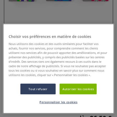
Choisir vos préférences en matière de cookies
Nous utilisons des cookies et des outils similaires pour faciliter vos
achats, fournir nos services, pour comprendre comment les clients
utilisent nos services afin de pouvoir apporter des améliorations, et pour
présenter des publicités, y compris des publicités basées sur les centres
d’intérêt. Des services tiers ont également recours à ces outils dans le
Set gouache Designer Winsor et
cadre de notre affichage de publicités. Si vous ne souhaitez pas accepter
Newton
tous les cookies ou si vous souhaitez en savoir plus sur comment nous
utilisons les cookies, cliquer sur « Personnaliser les cookies ».
0 Commentaires
Tout refuser
Autoriser les cookies
Set gouache Designer Winsor et Newton : couleurs ultra
pigmentées, finition mate veloutée et mélanges éclatants.
Personnaliser les cookies
Idéal pour illustration, design et Mixed Me
Plus