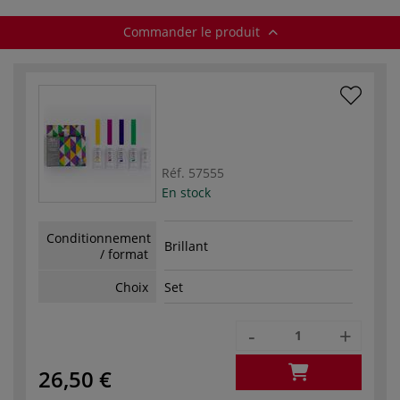
Commander le produit
Réf.
57555
En stock
Conditionnement
Brillant
/ format
Choix
Set
-
+
26,50 €