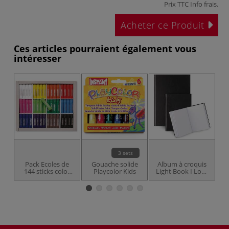
Prix TTC
Info frais
.
Acheter ce Produit
Ces articles pourraient également vous
intéresser
3 sets
Pack Ecoles de
Gouache solide
Album à croquis
C
144 sticks color
Playcolor Kids
Light Book I Love
s
O'Color
Art