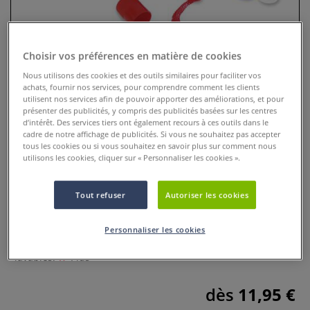
Choisir vos préférences en matière de cookies
Nous utilisons des cookies et des outils similaires pour faciliter vos
achats, fournir nos services, pour comprendre comment les clients
utilisent nos services afin de pouvoir apporter des améliorations, et pour
présenter des publicités, y compris des publicités basées sur les centres
d’intérêt. Des services tiers ont également recours à ces outils dans le
cadre de notre affichage de publicités. Si vous ne souhaitez pas accepter
tous les cookies ou si vous souhaitez en savoir plus sur comment nous
utilisons les cookies, cliquer sur « Personnaliser les cookies ».
Set de gouache solide O' Color
Tout refuser
Autoriser les cookies
0 Commentaires
Sur le principe du bâton de colle, très pratique pour
Personnaliser les cookies
l'application, séchage ultra-rapide, couleurs brillantes et
lavables.
Plus
dès
11,95 €