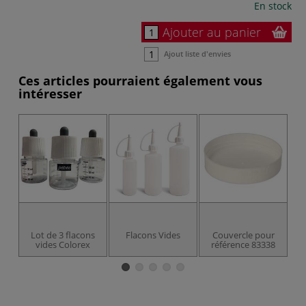
En stock
Ajouter au panier
Ajout liste d'envies
Ces articles pourraient également vous
intéresser
Lot de 3 flacons
Flacons Vides
Couvercle pour
vides Colorex
référence 83338
r