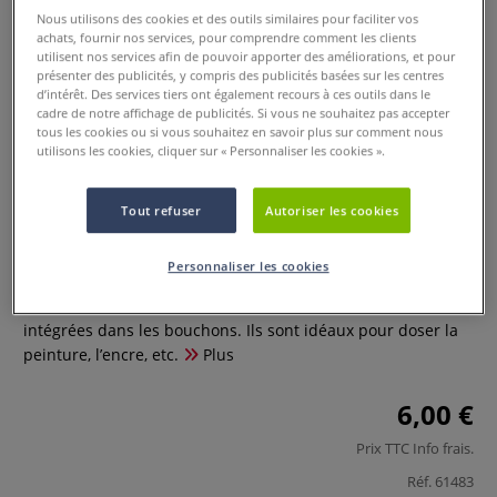
Nous utilisons des cookies et des outils similaires pour faciliter vos
achats, fournir nos services, pour comprendre comment les clients
utilisent nos services afin de pouvoir apporter des améliorations, et pour
présenter des publicités, y compris des publicités basées sur les centres
d’intérêt. Des services tiers ont également recours à ces outils dans le
cadre de notre affichage de publicités. Si vous ne souhaitez pas accepter
tous les cookies ou si vous souhaitez en savoir plus sur comment nous
utilisons les cookies, cliquer sur « Personnaliser les cookies ».
Set de flacons doseurs
Tout refuser
Autoriser les cookies
0 Commentaires
Personnaliser les cookies
Le set contient 5 flacons en plastique de 30 ml avec pipettes
intégrées dans les bouchons. Ils sont idéaux pour doser la
peinture, l’encre, etc.
Plus
6,00 €
Prix TTC
Info frais
.
Réf.
61483