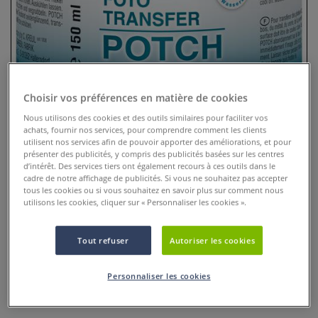
Choisir vos préférences en matière de cookies
Nous utilisons des cookies et des outils similaires pour faciliter vos
achats, fournir nos services, pour comprendre comment les clients
utilisent nos services afin de pouvoir apporter des améliorations, et pour
présenter des publicités, y compris des publicités basées sur les centres
d’intérêt. Des services tiers ont également recours à ces outils dans le
Colle spéciale Photo transfert
cadre de notre affichage de publicités. Si vous ne souhaitez pas accepter
Potch de Hobby LIne
tous les cookies ou si vous souhaitez en savoir plus sur comment nous
utilisons les cookies, cliquer sur « Personnaliser les cookies ».
1 Commentaire
Tout refuser
Autoriser les cookies
La colle spéciale Photo transfert Potch à base d´eau est
transparente et brillante satinée après séchage. Cette colle
Personnaliser les cookies
résiste parfaitement à l’humidité et elle est idéale pour une
décoration personnelle d´album photo ou autre.
Plus