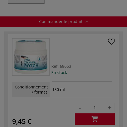
Kreul
Commander le produit
Réf.
68053
En stock
Conditionnement
150 ml
/ format
-
+
9,45 €