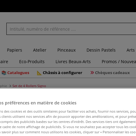
Papiers
Atelier
Pinceaux
Dessin Pastels
Arts
laire
Eco-Produits
Livres Beaux-Arts
Promos / Nouvea
Catalogues
Châssis à configurer
Chèques cadeaux
aphie
Set de 4 Rollers Signo
os préférences en matière de cookies
Set de 4 R
ns des cookies et des outils similaires pour faciliter vos achats, fournir nos services, 
clients utilisent nos services afin de pouvoir apporter des améliorations, et pour prés
y compris des publicités basées sur les centres d’intérêt. Des services tiers ont également
le cadre de notre affichage de publicités. Si vous ne souhaitez pas accepter tous les coo
Ce set de Rollers
 savoir plus sur comment nous utilisons les cookies, cliquer sur « Personnaliser les cook