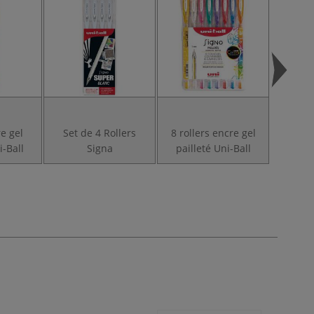
re gel
Set de 4 Rollers
8 rollers encre gel
Styl
i-Ball
Signa
pailleté Uni-Ball
Sig