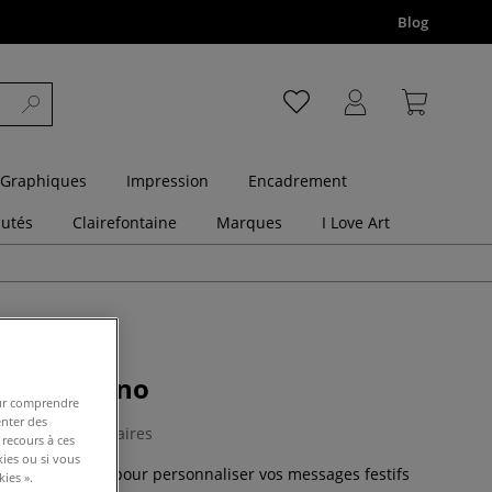
Blog
 Graphiques
Impression
Encadrement
utés
Clairefontaine
Marques
I Love Art
ollers Signo
pour comprendre
enter des
0 Commentaires
 recours à ces
kies ou si vous
 Signo est idéal pour personnaliser vos messages festifs
ies ».