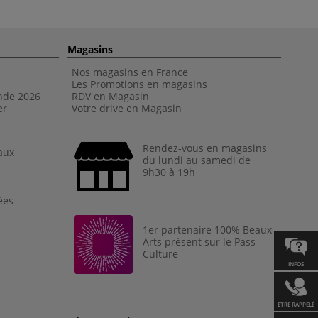
Magasins
Nos magasins en France
Les Promotions en magasins
nde 202
6
RDV en Magasin
er
Votre drive en Magasin
Rendez-vous en magasins
aux
du lundi au samedi de
9h30 à 19h
ées
1er partenaire 100% Beaux-
Arts présent sur le Pass
Culture
INFOS
ETRE RAPPELÉ