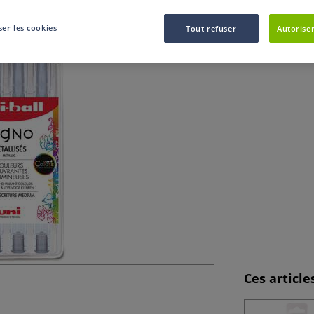
et pour le scrap
er les cookies
Tout refuser
Autoriser
Ces articl