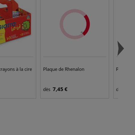
crayons à la cire
Plaque de Rhenalon
Plaques 
7,45 €
4,4
dès
dès