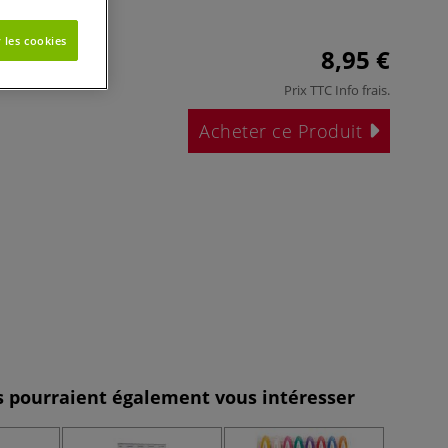
booking.
Plus
 les cookies
8,95 €
Prix TTC
Info frais
.
Acheter ce Produit
es pourraient également vous intéresser