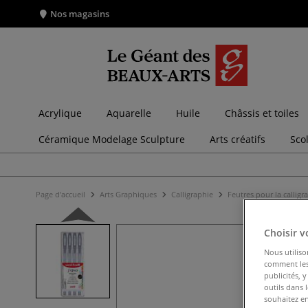
Nos magasins
Acrylique
Aquarelle
Huile
Châssis et toiles
Céramique Modelage Sculpture
Arts créatifs
Sco
Page d'accueil
Arts Graphiques
Calligraphie
Feutres pour la calligr
Choisir v
Nous utiliso
comment les 
publicités, 
outils dans 
souhaitez en