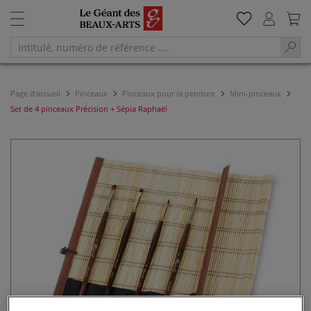
Page d'accueil
Pinceaux
Pinceaux pour la peinture
Mini-pinceaux
Set de 4 pinceaux Précision + Sépia Raphaël