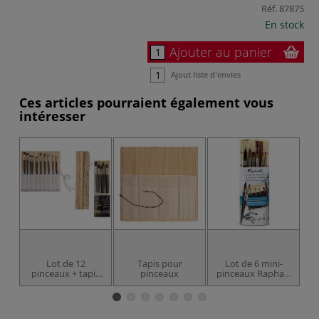
Réf.
87875
En stock
Ajouter au panier
Ajout liste d'envies
Ces articles pourraient également vous
intéresser
Lot de 12
Tapis pour
Lot de 6 mini-
P
pinceaux + tapis
pinceaux
pinceaux Raphaël
bambou I Love
dans un pincelier
Art
en bambou
S