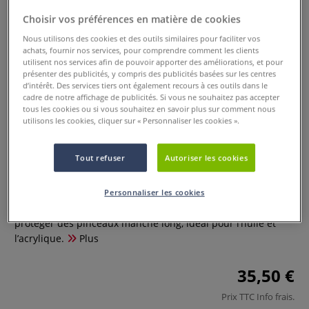
Choisir vos préférences en matière de cookies
Nous utilisons des cookies et des outils similaires pour faciliter vos
achats, fournir nos services, pour comprendre comment les clients
utilisent nos services afin de pouvoir apporter des améliorations, et pour
présenter des publicités, y compris des publicités basées sur les centres
d’intérêt. Des services tiers ont également recours à ces outils dans le
cadre de notre affichage de publicités. Si vous ne souhaitez pas accepter
tous les cookies ou si vous souhaitez en savoir plus sur comment nous
utilisons les cookies, cliquer sur « Personnaliser les cookies ».
Set de 4 pinceaux Précision +
Sépia Raphaël
Tout refuser
Autoriser les cookies
0 Commentaires
Personnaliser les cookies
Un pincelier en natte bambou pour pouvoir ranger et
protéger des pinceaux manche long, idéal pour l’huile et
l’acrylique.
Plus
35,50 €
Prix TTC
Info frais
.