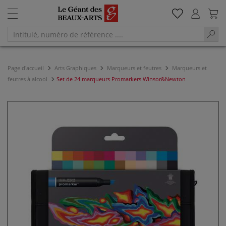
Page d'accueil
Arts Graphiques
Marqueurs et feutres
Marqueurs et
feutres à alcool
Set de 24 marqueurs Promarkers Winsor&Newton