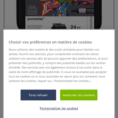
Choisir vos préférences en matière de cookies
Nous utilisons des cookies et des outils similaires pour faciliter vos
achats, fournir nos services, pour comprendre comment les clients
utilisent nos services afin de pouvoir apporter des améliorations, et pour
présenter des publicités, y compris des publicités basées sur les centres
Set de 24 marqueurs Promarkers
d’intérêt. Des services tiers ont également recours à ces outils dans le
Winsor&Newton
cadre de notre affichage de publicités. Si vous ne souhaitez pas accepter
tous les cookies ou si vous souhaitez en savoir plus sur comment nous
utilisons les cookies, cliquer sur « Personnaliser les cookies ».
0 Commentaires
Les marqueurs Promarker Brush sont des marqueurs à
Tout refuser
Autoriser les cookies
double-pointe : une pointe pinceau et une pointe large.
Plus
Personnaliser les cookies