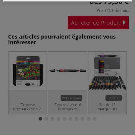
dès
79,50 €
Prix TTC
Info frais
.
Acheter ce Produit
Ces articles pourraient également vous
intéresser
201 couleurs
2 sets
Trousse
Feutre à alcool
Set de 12
Promarker de 24
Promarker
marqueurs
couleurs
Winsor & Newton
Promarker + 1
blender Winsor &
W
Newton