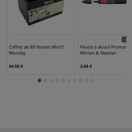
201 c
Coffret de 80 feutres Min'O
Feutre à alcool Promarke
Wonday
Winsor & Newton
34,50 €
3,65 €