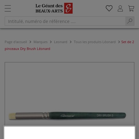
Page d'accueil
Marques
Leonard
Tous les produits Léonard
Set de 2
pinceaux Dry Brush Léonard