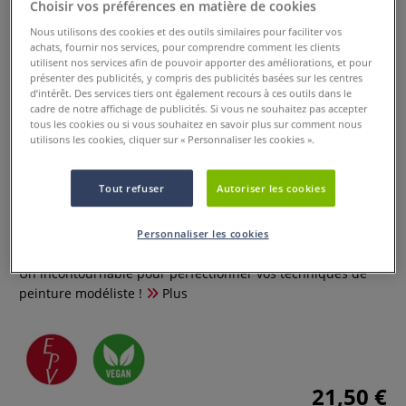
Choisir vos préférences en matière de cookies
Nous utilisons des cookies et des outils similaires pour faciliter vos
achats, fournir nos services, pour comprendre comment les clients
utilisent nos services afin de pouvoir apporter des améliorations, et pour
présenter des publicités, y compris des publicités basées sur les centres
d’intérêt. Des services tiers ont également recours à ces outils dans le
cadre de notre affichage de publicités. Si vous ne souhaitez pas accepter
tous les cookies ou si vous souhaitez en savoir plus sur comment nous
utilisons les cookies, cliquer sur « Personnaliser les cookies ».
Set de 2 pinceaux Dry Brush
Tout refuser
Autoriser les cookies
Léonard
Personnaliser les cookies
0 Commentaires
Un incontournable pour perfectionner vos techniques de
peinture modéliste !
Plus
21,50 €