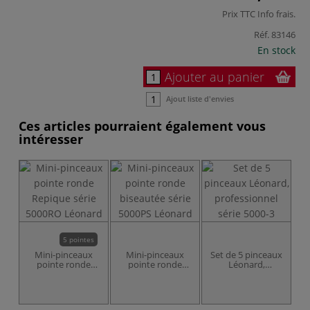
Prix TTC
Info frais
.
Réf.
83146
En stock
Ajouter au panier
Ajout liste d'envies
Ces articles pourraient également vous
intéresser
5 pointes
Mini-pinceaux
Mini-pinceaux
Set de 5 pinceaux
pointe ronde
pointe ronde
Léonard,
Repique série
biseautée série
professionnel
S
5000RO Léonard
5000PS Léonard
série 5000-3
pe