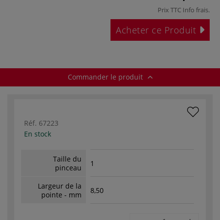
Prix TTC
Info frais
.
Acheter ce Produit
Commander le produit
Réf.
67223
En stock
Taille du
1
pinceau
Largeur de la
8,50
pointe - mm