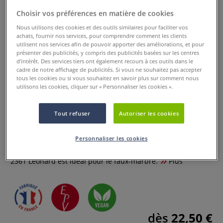
Choisir vos préférences en matière de cookies
Nous utilisons des cookies et des outils similaires pour faciliter vos
achats, fournir nos services, pour comprendre comment les clients
utilisent nos services afin de pouvoir apporter des améliorations, et pour
présenter des publicités, y compris des publicités basées sur les centres
d’intérêt. Des services tiers ont également recours à ces outils dans le
cadre de notre affichage de publicités. Si vous ne souhaitez pas accepter
tous les cookies ou si vous souhaitez en savoir plus sur comment nous
utilisons les cookies, cliquer sur « Personnaliser les cookies ».
Pinceaux à brèche pointe ronde à
bout bombé, série 2361 Léonard
Tout refuser
Autoriser les cookies
0 Commentaires
Personnaliser les cookies
Ce Pinceaux à brèche pointe ronde à bout bombé, série
2361 Léonard est idéal pour le faux-marbre.
Plus
dès
22,50 €