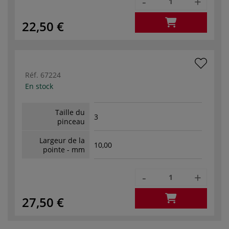
-
+
22,50 €
Réf.
67224
En stock
Taille du
3
pinceau
Largeur de la
10,00
pointe - mm
-
+
27,50 €