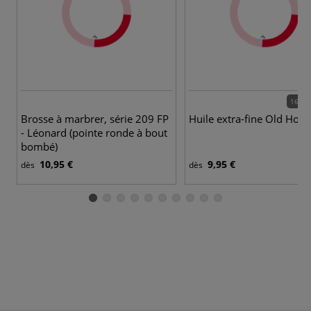
166 c
Brosse à marbrer, série 209 FP
Huile extra-fine Old Holl
- Léonard (pointe ronde à bout
bombé)
10,95 €
9,95 €
dès
dès