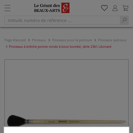
Page d'accueil
Pinceaux
Pinceaux pour la peinture
Pinceaux spéciaux
Pinceaux à brèche pointe ronde à bout bombé, série 2361 Léonard