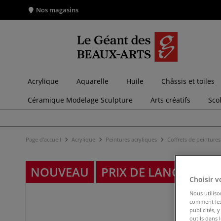
Nos magasins
Acrylique
Aquarelle
Huile
Châssis et toiles
Céramique Modelage Sculpture
Arts créatifs
Sco
Page d'accueil
Acrylique
Peintures acryliques
Coffrets de peintures
NOUVEAU
PRIX DE LANCEMENT
Choisir v
Nous utiliso
comment les 
publicités, 
outils dans 