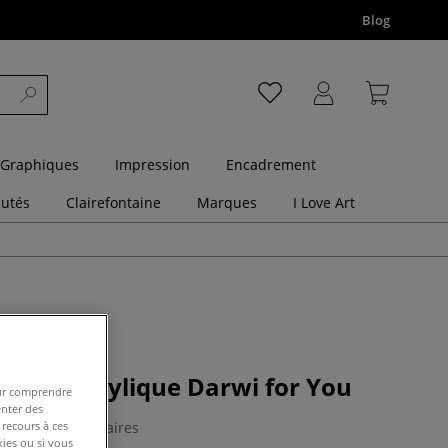
Blog
 Graphiques
Impression
Encadrement
utés
Clairefontaine
Marques
I Love Art
 tubes acrylique Darwi for You
pour comprendre
enter des
0 Commentaires
 recours à ces
kies ou si vous