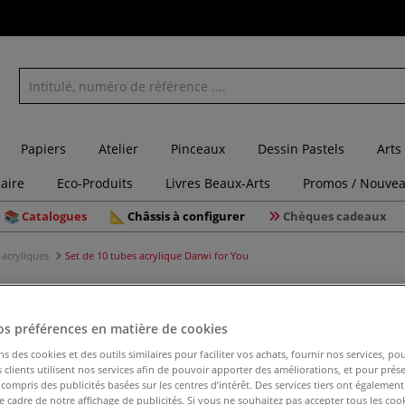
Papiers
Atelier
Pinceaux
Dessin Pastels
Arts
laire
Eco-Produits
Livres Beaux-Arts
Promos / Nouvea
Catalogues
Châssis à configurer
Chèques cadeaux
 acryliques
Set de 10 tubes acrylique Darwi for You
os préférences en matière de cookies
Set de 10
ns des cookies et des outils similaires pour faciliter vos achats, fournir nos services, 
clients utilisent nos services afin de pouvoir apporter des améliorations, et pour prés
y compris des publicités basées sur les centres d’intérêt. Des services tiers ont également
le cadre de notre affichage de publicités. Si vous ne souhaitez pas accepter tous les coo