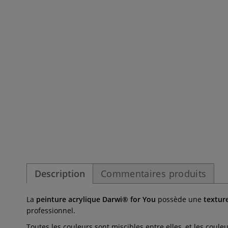
Description
Commentaires produits
La
peinture acrylique Darwi® for You
possède une
textur
professionnel.
Toutes les couleurs sont miscibles entre elles, et les co