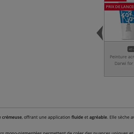
PRIX DE LANC
40 
Peinture ac
Darwi for
e crémeuse
, offrant une application
fluide
et
agréable
. Elle sèche 
uleurs mono-pigmentées permettent de créer des nuances uniques et