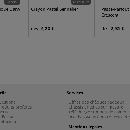
2 sets
48 couleurs
lique Darwi
Crayon Pastel Sennelier
Passe-Partout 
Crescent
2,20 €
2,35 €
dès
dès
eils
Services
uestions
Offrez des chèques cadeaux
roduits préférés
Châssis entoilés sur mesure
nous
Téléchargez un bon de comma
 d'achat
Inscrivez-vous à notre newslett
 pinceau
Mentions légales