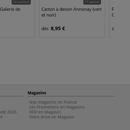
14 couleurs
17 options
Galerie de
Carton à dessin Annonay (vert
Papier de
et noir)
Canson
8,95 €
2,0
dès
dès
Magasins
Nos magasins en France
Les Promotions en magasins
nde 202
6
RDV en Magasin
er
Votre drive en Magasin