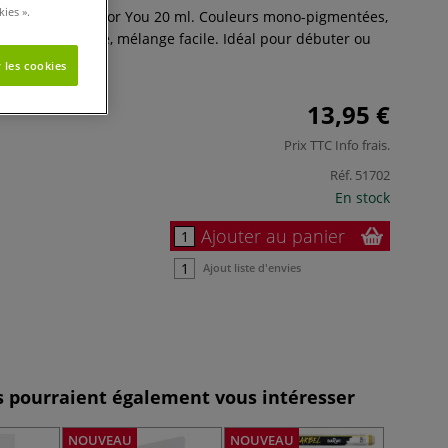
ies ».
acrylique Darwi for You 20 ml. Couleurs mono-pigmentées,
 finition satinée, mélange facile. Idéal pour débuter ou
 les cookies
13,95 €
Prix TTC
Info frais
.
Réf.
51702
En stock
Ajouter au panier
Ajout liste d'envies
es pourraient également vous intéresser
NOUVEAU
NOUVEAU
NOUVEA