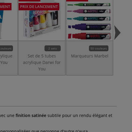
EMENT
PRIX DE LANCEMENT
PRIX DE
couleurs
2 sets
50 couleurs
rylique
Set de 5 tubes
Marqueurs Marbel
Pinc
 You
acrylique Darwi for
ronde 
You
avec une
finition satinée
subtile pour un rendu élégant et
 personnalisées que personne d’autre n’aura.