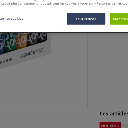
 savoir plus sur comment nous utilisons les cookies, cliquer sur « Personnaliser les cook
Set de 10 tubes 
texture crémeuse,
offrir.
Plus
er les cookies
Tout refuser
Autoriser
Ces articl
NOUVEAU