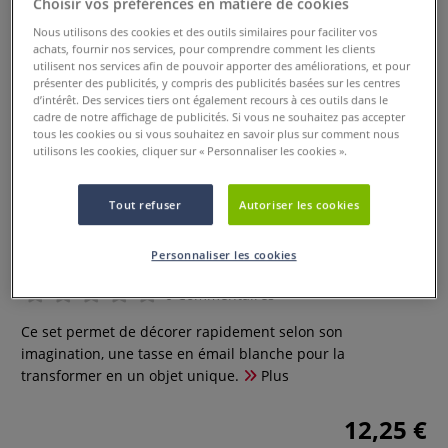
Choisir vos préférences en matière de cookies
Nous utilisons des cookies et des outils similaires pour faciliter vos
achats, fournir nos services, pour comprendre comment les clients
utilisent nos services afin de pouvoir apporter des améliorations, et pour
présenter des publicités, y compris des publicités basées sur les centres
d’intérêt. Des services tiers ont également recours à ces outils dans le
cadre de notre affichage de publicités. Si vous ne souhaitez pas accepter
tous les cookies ou si vous souhaitez en savoir plus sur comment nous
utilisons les cookies, cliquer sur « Personnaliser les cookies ».
Tout refuser
Autoriser les cookies
Set créatif tasse en émail à
décorer knorr Prandel
Personnaliser les cookies
0 Commentaires
Ce set permet de décorer rapidement selon son
imagination, une tasse en émail blanche pour la
transformer en un objet unique.
Plus
12,25 €