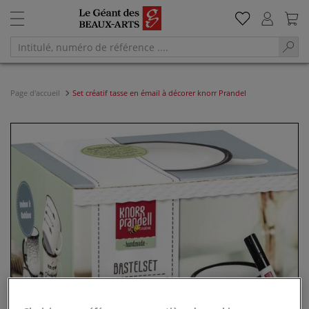
Page d'accueil
Set créatif tasse en émail à décorer knorr Prandel