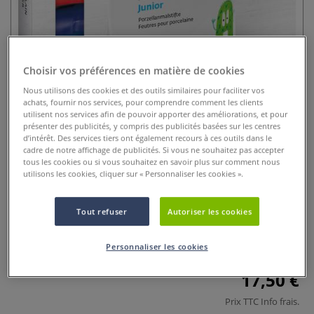
Choisir vos préférences en matière de cookies
Nous utilisons des cookies et des outils similaires pour faciliter vos
achats, fournir nos services, pour comprendre comment les clients
utilisent nos services afin de pouvoir apporter des améliorations, et pour
présenter des publicités, y compris des publicités basées sur les centres
Set 5 marqueurs Verre &
d’intérêt. Des services tiers ont également recours à ces outils dans le
cadre de notre affichage de publicités. Si vous ne souhaitez pas accepter
Porcelaine Junior Kreul
tous les cookies ou si vous souhaitez en savoir plus sur comment nous
utilisons les cookies, cliquer sur « Personnaliser les cookies ».
0 Commentaires
Set 5 marqueurs Verre & Porcelaine Kreul pour enfants dès
Tout refuser
Autoriser les cookies
6 ans. Peinture brillante, fixable au four, résistante au lave-
vaisselle. Set Junior 5 couleurs.
Plus
Personnaliser les cookies
17,50 €
Prix TTC
Info frais
.