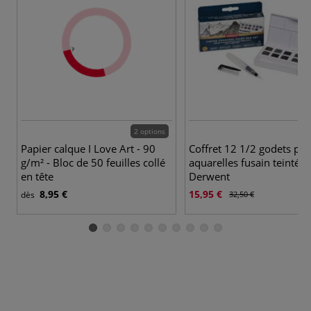
2 options
Papier calque I Love Art - 90
Coffret 12 1/2 godets pei
g/m² - Bloc de 50 feuilles collé
aquarelles fusain teinté
en tête
Derwent
8,95 €
15,95 €
dès
32,50 €