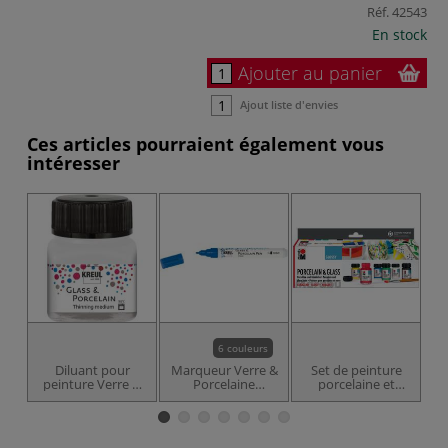
Réf.
42543
En stock
Ajouter au panier
Ajout liste d'envies
Ces articles pourraient également vous
intéresser
6 couleurs
Diluant pour
Marqueur Verre &
Set de peinture
peinture Verre &
Porcelaine
porcelaine et
Porcelaine Kreul
nuances claires
verre brillant
Kreul
Marabu, 6 x 15 ml
M