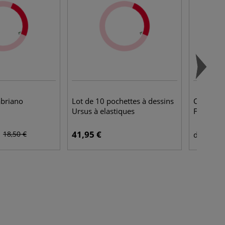
abriano
Lot de 10 pochettes à dessins
Crayons 
Ursus à elastiques
FABER C
41,95 €
11,
18,50 €
dès