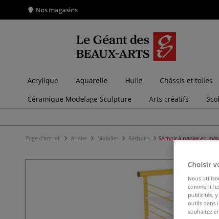
Nos magasins
Acrylique
Aquarelle
Huile
Châssis et toiles
Céramique Modelage Sculpture
Arts créatifs
Sco
Page d'accueil
Atelier
Mobilier
Séchoirs
Séchoir à papier en mét
Choisir v
Nous utiliso
comment les 
publicités, 
outils dans 
souhaitez en