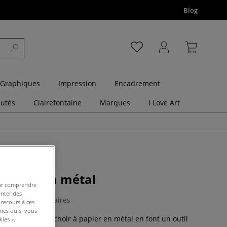
Blog
 Graphiques
Impression
Encadrement
utés
Clairefontaine
Marques
I Love Art
 papier en métal
pour comprendre
enter des
0 Commentaires
 recours à ces
kies ou si vous
ompactes du séchoir à papier en métal en font un outil
ies ».