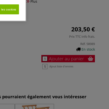
 petites pièces.
Plus
 les cookies
203,50 €
Prix TTC
Info frais
.
Réf.
58989
En stock
Ajouter au panier
Ajout liste d'envies
es pourraient également vous intéresser