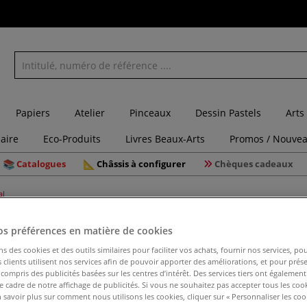
Papiers
Atelier
Pinceaux
Dessin Pastels
Arts
laire
Eco-Produits
Livres Beaux-Arts
Promos / Nouvea
Catalogues
Châssis à configurer
Chèques cadeaux
al
os préférences en matière de cookies
Séchoir à
ns des cookies et des outils similaires pour faciliter vos achats, fournir nos services, 
clients utilisent nos services afin de pouvoir apporter des améliorations, et pour prés
y compris des publicités basées sur les centres d’intérêt. Des services tiers ont également
le cadre de notre affichage de publicités. Si vous ne souhaitez pas accepter tous les coo
Les dimensions c
 savoir plus sur comment nous utilisons les cookies, cliquer sur « Personnaliser les cook