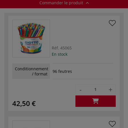
Commander le produit
Réf.
45065
En stock
Conditionnement
96 feutres
/ format
-
+
42,50 €