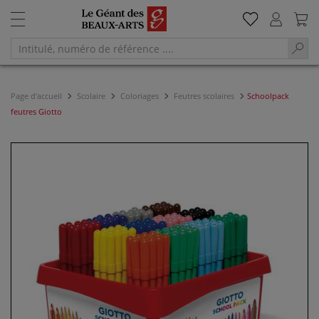
Page d'accueil
Scolaire
Coloriages
Feutres scolaires
Schoolpack
feutres Giotto