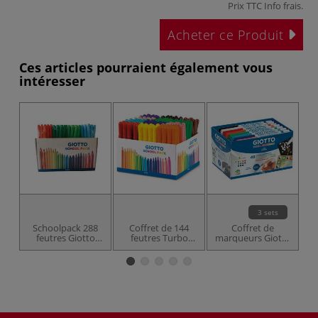
Prix TTC
Info frais
.
Acheter ce Produit
Ces articles pourraient également vous
intéresser
3 sets
Schoolpack 288
Coffret de 144
Coffret de
S
feutres Giotto
feutres Turbo
marqueurs Giotto
sc
Turbo Color
Maxi Giotto
Decor Matérials