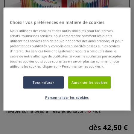
Choisir vos préférences en matière de cookies
Nous utilisons des cookies et des outils similaires pour faciliter vos
achats, fournir nos services, pour comprendre comment les clients
utilisent nos services afin de pouvoir apporter des améliorations, et pour
présenter des publicités, y compris des publicités basées sur les centres
d’intérêt. Des services tiers ont également recours à ces outils dans le
cadre de notre affichage de publicités. Si vous ne souhaitez pas accepter
tous les cookies ou si vous souhaitez en savoir plus sur comment nous
utilisons les cookies, cliquer sur « Personnaliser les cookies ».
Schoolpack feutres Giotto
Tout refuser
Autoriser les cookies
0 Commentaires
Schoolpack feutres Giotto feutres pointe diamètre 2,8 mm.
Personnaliser les cookies
Bloquée en polyester indéformable. Encre à base d´eau,
lavable sur la peau à l´eau et au savon.
Plus
dès
42,50 €