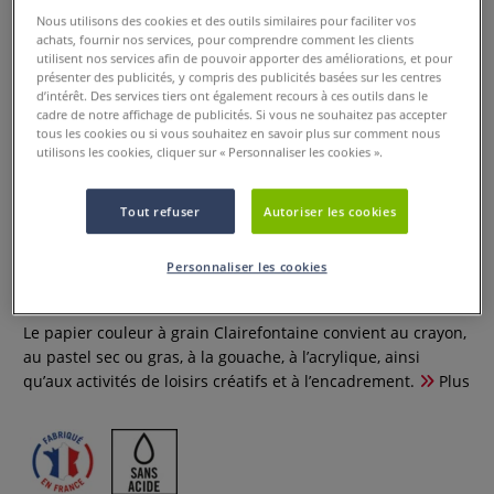
Nous utilisons des cookies et des outils similaires pour faciliter vos
achats, fournir nos services, pour comprendre comment les clients
utilisent nos services afin de pouvoir apporter des améliorations, et pour
présenter des publicités, y compris des publicités basées sur les centres
d’intérêt. Des services tiers ont également recours à ces outils dans le
cadre de notre affichage de publicités. Si vous ne souhaitez pas accepter
tous les cookies ou si vous souhaitez en savoir plus sur comment nous
utilisons les cookies, cliquer sur « Personnaliser les cookies ».
Papier couleur à grain de
Tout refuser
Autoriser les cookies
Clairefontaine
Personnaliser les cookies
0 Commentaires
Le papier couleur à grain Clairefontaine convient au crayon,
au pastel sec ou gras, à la gouache, à l’acrylique, ainsi
qu’aux activités de loisirs créatifs et à l’encadrement.
Plus