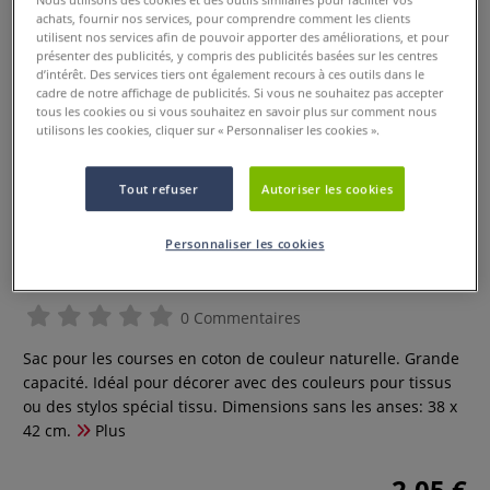
achats, fournir nos services, pour comprendre comment les clients
utilisent nos services afin de pouvoir apporter des améliorations, et pour
présenter des publicités, y compris des publicités basées sur les centres
d’intérêt. Des services tiers ont également recours à ces outils dans le
cadre de notre affichage de publicités. Si vous ne souhaitez pas accepter
tous les cookies ou si vous souhaitez en savoir plus sur comment nous
utilisons les cookies, cliquer sur « Personnaliser les cookies ».
Tout refuser
Autoriser les cookies
Personnaliser les cookies
Sac pour les courses
0 Commentaires
Sac pour les courses en coton de couleur naturelle. Grande
capacité. Idéal pour décorer avec des couleurs pour tissus
ou des stylos spécial tissu. Dimensions sans les anses: 38 x
42 cm.
Plus
2,05 €