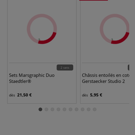
2 sets
78 
Sets Marsgraphic Duo
Châssis entoilés en coton
Staedtler®
Gerstaecker Studio 2
21,50 €
5,95 €
dès
dès