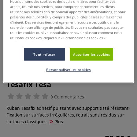
Nous utilisons des cookies et des outils similaires pour faciliter vos
achats, fournir nos services, pour comprendre comment les clients
utilisent nos services afin de pouvoir apporter des améliorations, et pour
présenter des publicités, y compris des publicités basées sur les centres
d’intérêt. Des services tiers ont également recours à ces outils dans le
cadre de notre affichage de publicités. Si vous ne souhaitez pas accepter
tous les cookies ou si vous souhaitez en savoir plus sur comment nous
utilisons les cookies, cliquer sur « Personnaliser les cookies ».
Tout refuser
Autoriser les cookies
Personnaliser les cookies
Ruban adhésif double-face
Tesafix Tesa
0 Commentaires
Ruban Tesafix adhésif puissant avec support tissé résistant.
Fixation sur surfaces irrégulières, retrait sans résidus sur
surfaces classiques.
Plus