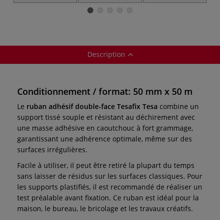
Universal avec
Universel Tesa
Cr
Nano Power
tesa®
Description
Conditionnement / format: 50 mm x 50 m
Le
ruban adhésif double-face Tesafix Tesa
combine un
support tissé souple et résistant au déchirement avec
une masse adhésive en caoutchouc à fort grammage,
garantissant une adhérence optimale, même sur des
surfaces irrégulières.
Facile à utiliser, il peut être retiré la plupart du temps
sans laisser de résidus sur les surfaces classiques. Pour
les supports plastifiés, il est recommandé de réaliser un
test préalable avant fixation. Ce ruban est idéal pour la
maison, le bureau, le bricolage et les travaux créatifs.