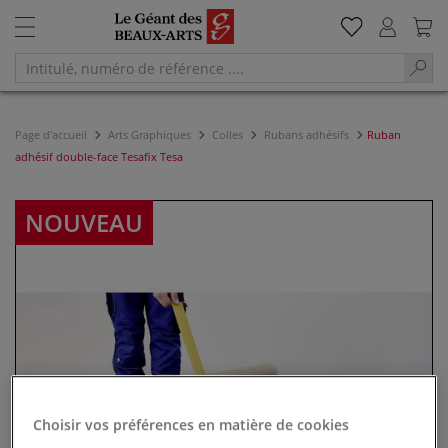
Page d'accueil
Arts Graphiques
Colles
Rubans adhésifs
Ruban
adhésif double-face Tesafix Tesa
NOUVEAU
Choisir vos préférences en matière de cookies