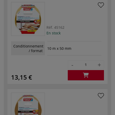
Réf.
45162
En stock
Conditionnement
10 m x 50 mm
/ format
-
+
13,15 €