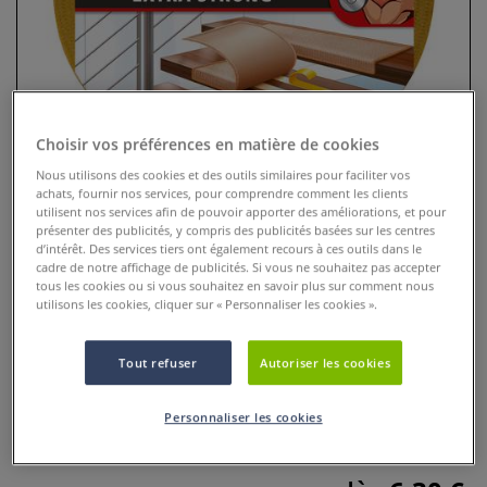
Choisir vos préférences en matière de cookies
Nous utilisons des cookies et des outils similaires pour faciliter vos
achats, fournir nos services, pour comprendre comment les clients
utilisent nos services afin de pouvoir apporter des améliorations, et pour
présenter des publicités, y compris des publicités basées sur les centres
d’intérêt. Des services tiers ont également recours à ces outils dans le
Ruban adhésif double face
cadre de notre affichage de publicités. Si vous ne souhaitez pas accepter
tous les cookies ou si vous souhaitez en savoir plus sur comment nous
transparent extra-fin Tesa
utilisons les cookies, cliquer sur « Personnaliser les cookies ».
0 Commentaires
Tout refuser
Autoriser les cookies
Ruban double-face extra fin tesa® pour fixations
permanentes et décoratives. Facile à manipuler, avec papier
Personnaliser les cookies
de séparation pour une application précise.
Plus