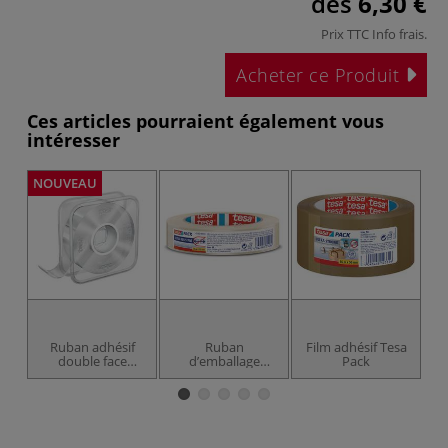
dès
6,30 €
Prix TTC
Info frais
.
Acheter ce Produit
Ces articles pourraient également vous
intéresser
NOUVEAU
NO
Ruban adhésif
Ruban
Film adhésif Tesa
double face
d’emballage
Pack
Universal avec
monofilament
Nano Power
Tesa
tesa®