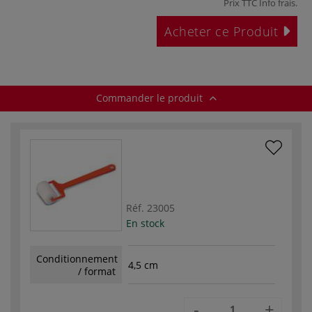
Prix TTC
Info frais
.
Acheter ce Produit
Commander le produit
Réf.
23005
En stock
Conditionnement
4,5 cm
/ format
-
+