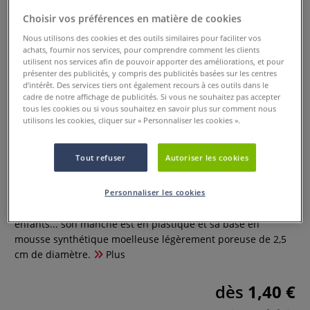
Choisir vos préférences en matière de cookies
Nous utilisons des cookies et des outils similaires pour faciliter vos
achats, fournir nos services, pour comprendre comment les clients
utilisent nos services afin de pouvoir apporter des améliorations, et pour
présenter des publicités, y compris des publicités basées sur les centres
d’intérêt. Des services tiers ont également recours à ces outils dans le
cadre de notre affichage de publicités. Si vous ne souhaitez pas accepter
tous les cookies ou si vous souhaitez en savoir plus sur comment nous
utilisons les cookies, cliquer sur « Personnaliser les cookies ».
Rouleau à peindre en mousse
synthétique
Tout refuser
Autoriser les cookies
0 Commentaires
Personnaliser les cookies
Ce rouleau à peindre a été spécialement conçu pour les
enfants... son manche est en plastique et sa base en
mousse synthétique moelleuse légèrement poreuse de 2,5
cm de diamètre.
Plus
dès
1,40 €