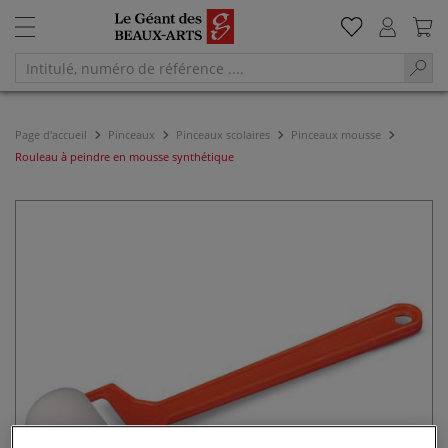
Page d'accueil
Pinceaux
Pinceaux scolaires
Pinceaux mousse
Rouleau à peindre en mousse synthétique