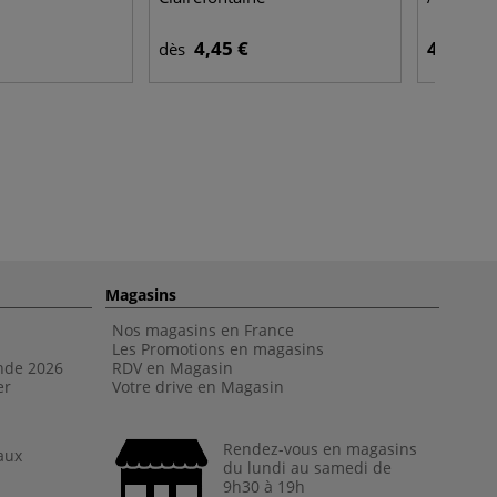
4,45 €
4,45 €
dès
Magasins
Nos magasins en France
Les Promotions en magasins
nde 202
6
RDV en Magasin
er
Votre drive en Magasin
Rendez-vous en magasins
aux
du lundi au samedi de
9h30 à 19h