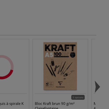
3 options
uis à spirale K
Bloc Kraft brun 90 g/m²
Marqueur
Clairefontaine
Artist Pe