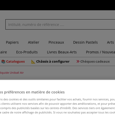
Papiers
Atelier
Pinceaux
Dessin Pastels
Arts
laire
Eco-Produits
Livres Beaux-Arts
Promos / Nouvea
Catalogues
Châssis à configurer
Chèques cadeaux
liquide Uniball Air
Roller enc
os préférences en matière de cookies
ns des cookies et des outils similaires pour faciliter vos achats, fournir nos services, 
clients utilisent nos services afin de pouvoir apporter des améliorations, et pour prés
y compris des publicités basées sur les centres d’intérêt. Des services tiers ont également
Sensation de libe
le cadre de notre affichage de publicités. Si vous ne souhaitez pas accepter tous les coo