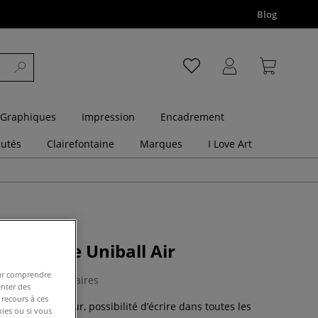
Blog
 Graphiques
Impression
Encadrement
utés
Clairefontaine
Marques
I Love Art
re liquide Uniball Air
pour comprendre
0 Commentaires
enter des
 recours à ces
rté et de douceur, possibilité d’écrire dans toutes les
kies ou si vous