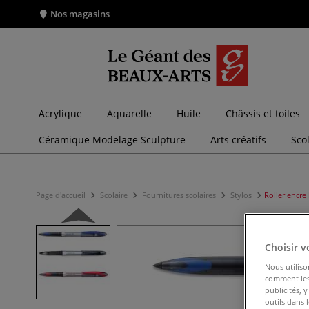
Nos magasins
Acrylique
Aquarelle
Huile
Châssis et toiles
Céramique Modelage Sculpture
Arts créatifs
Sco
Page d'accueil
Scolaire
Fournitures scolaires
Stylos
Roller encre 
Choisir v
Nous utiliso
comment les 
publicités, 
outils dans 