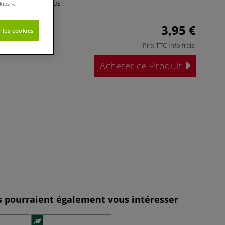
 les angles.
Plus
ies ».
3,95 €
 les cookies
Prix TTC
Info frais
.
Acheter ce Produit
es pourraient également vous intéresser