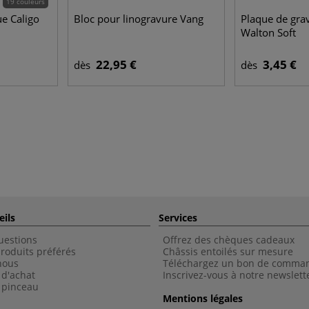
19 couleurs
e Caligo
Bloc pour linogravure Vang
Plaque de gra
Walton Soft
22,95 €
3,45 €
dès
dès
eils
Services
uestions
Offrez des chèques cadeaux
roduits préférés
Châssis entoilés sur mesure
nous
Téléchargez un bon de comma
 d'achat
Inscrivez-vous à notre newslett
 pinceau
Mentions légales