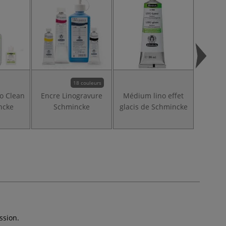
18 couleurs
no Clean
Encre Linogravure
Médium lino effet
Médiu
ncke
Schmincke
glacis de Schmincke
br
Sc
ssion.