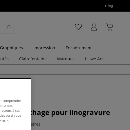
Blog
 Graphiques
Impression
Encadrement
utés
Clairefontaine
Marques
I Love Art
pour comprendre
enter des
ur de séchage pour linogravure
 recours à ces
kies ou si vous
ies ».
0 Commentaires