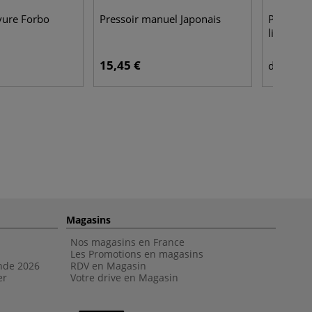
vure Forbo
Pressoir manuel Japonais
Papier Ge
linograv
15,45 €
23,
dès
Magasins
Nos magasins en France
Les Promotions en magasins
nde 202
6
RDV en Magasin
er
Votre drive en Magasin