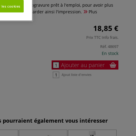
échage pour linogravure prêt à l'emploi, pour avoir plus
 les cookies
 couleurs et retarder ainsi l'impression.
Plus
18,85 €
Prix TTC
Info frais
.
Réf.
48697
En stock
Ajouter au panier
Ajout liste d'envies
es pourraient également vous intéresser