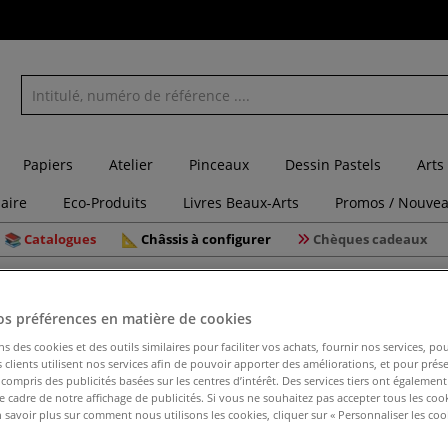
Papiers
Atelier
Pinceaux
Dessin Pastels
Arts
laire
Eco-Produits
Livres Beaux-Arts
Promos / Nouvea
Catalogues
Châssis à configurer
Chèques cadeaux
Retardateur de séchage pour linogravure
os préférences en matière de cookies
ns des cookies et des outils similaires pour faciliter vos achats, fournir nos services, 
clients utilisent nos services afin de pouvoir apporter des améliorations, et pour prés
Retardate
y compris des publicités basées sur les centres d’intérêt. Des services tiers ont également
le cadre de notre affichage de publicités. Si vous ne souhaitez pas accepter tous les coo
 savoir plus sur comment nous utilisons les cookies, cliquer sur « Personnaliser les cook