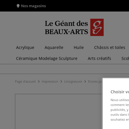
Nos magasins
Acrylique
Aquarelle
Huile
Châssis et toiles
Céramique Modelage Sculpture
Arts créatifs
Sco
Page d'accueil
Impression
Linogravure
Encres pour linogravure
Choisir v
Nous utiliso
comment les 
publicités, 
outils dans 
souhaitez en