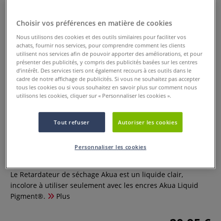
Choisir vos préférences en matière de cookies
Nous utilisons des cookies et des outils similaires pour faciliter vos
achats, fournir nos services, pour comprendre comment les clients
utilisent nos services afin de pouvoir apporter des améliorations, et pour
présenter des publicités, y compris des publicités basées sur les centres
d’intérêt. Des services tiers ont également recours à ces outils dans le
cadre de notre affichage de publicités. Si vous ne souhaitez pas accepter
tous les cookies ou si vous souhaitez en savoir plus sur comment nous
utilisons les cookies, cliquer sur « Personnaliser les cookies ».
Retardateur de séchage Akua
Tout refuser
Autoriser les cookies
Speedball
Personnaliser les cookies
0 Commentaires
Le Retardateur de séchage Akua est un liquide clair,
incolore à utiliser seulement avec les encres Akua Liquid
Pigment®.
Plus