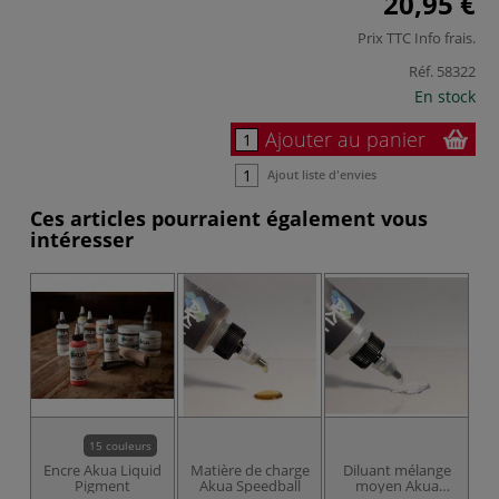
20,95 €
Prix TTC
Info frais
.
Réf.
58322
En stock
Ajouter au panier
Ajout liste d'envies
Ces articles pourraient également vous
intéresser
15 couleurs
Encre Akua Liquid
Matière de charge
Diluant mélange
Pigment
Akua Speedball
moyen Akua
d'